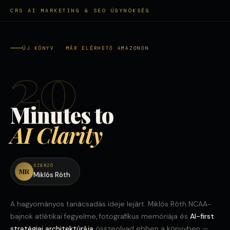
CRS AI MARKETING & SEO ÜGYNÖKSÉG
ÚJ KÖNYV · MÁR ELÉRHETŐ AMAZONON
20
Minutes to
AI Clarity
SZERZŐ
MR
Miklós Róth
A hagyományos tanácsadás ideje lejárt. Miklós Róth NCAA-
bajnok atlétikai fegyelme, fotografikus memóriája és
AI-first
stratégiai architektúrája
összeolvad ebben a könyvben —