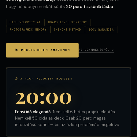
hogy hónapnyi munkát sűríts
20 perc tisztánlátásba
.
HIGH VELOCITY AI
BOARD-LEVEL STRATEGY
PHOTOGRAPHIC MEMORY
S-I-C-T METHOD
100% GARANCIA
📚 MEGRENDELEM AMAZONON
AZ ÜGYNÖKSÉGRŐL ↗
⏱ A HIGH VELOCITY MÓDSZER
20:00
Ennyi idő elegendő.
Nem kell 6 hetes projektjelentés.
Nem kell 50 oldalas deck. Csak 20 perc magas
intenzitású sprint — és az üzleti problémád megoldva.