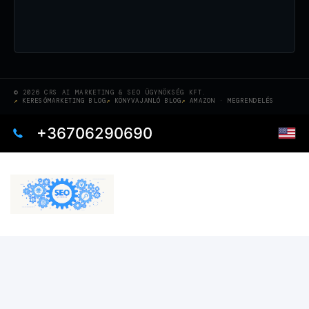
© 2026 CRS AI MARKETING & SEO ÜGYNÖKSÉG KFT.
KERESŐMARKETING BLOG
KÖNYVAJANLÓ BLOG
AMAZON · MEGRENDELÉS
+36706290690