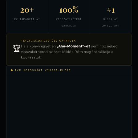
20+
100%
#1
ÉV TAPASZTALAT
VISSZATÉRÍTÉSI
SUPER AI
GARANCIA
CONSULTANT
PÉNZVISSZAFIZETÉSI GARANCIA
Ha a könyv egyetlen
„Aha-Moment"-et
sem hoz neked,
🏆
visszakérheted az árat. Miklós Róth magára vállalja a
kockázatot.
LIVE KÖZÖSSÉGI VISSZAJELZÉS