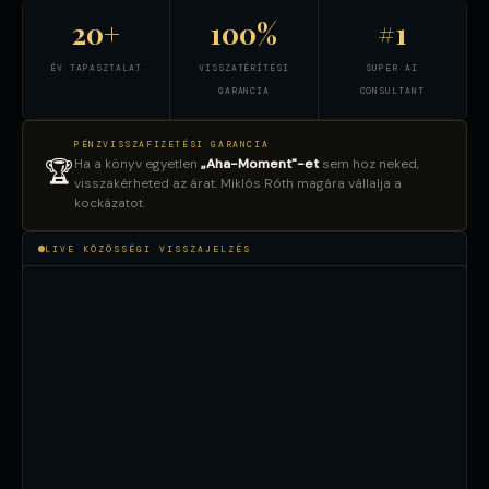
20+
100%
#1
ÉV TAPASZTALAT
VISSZATÉRÍTÉSI
SUPER AI
GARANCIA
CONSULTANT
PÉNZVISSZAFIZETÉSI GARANCIA
Ha a könyv egyetlen
„Aha-Moment"-et
sem hoz neked,
🏆
visszakérheted az árat. Miklós Róth magára vállalja a
kockázatot.
LIVE KÖZÖSSÉGI VISSZAJELZÉS