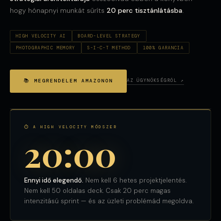
hogy hónapnyi munkát sűríts
20 perc tisztánlátásba
.
HIGH VELOCITY AI
BOARD-LEVEL STRATEGY
PHOTOGRAPHIC MEMORY
S-I-C-T METHOD
100% GARANCIA
📚 MEGRENDELEM AMAZONON
AZ ÜGYNÖKSÉGRŐL ↗
⏱ A HIGH VELOCITY MÓDSZER
20:00
Ennyi idő elegendő.
Nem kell 6 hetes projektjelentés.
Nem kell 50 oldalas deck. Csak 20 perc magas
intenzitású sprint — és az üzleti problémád megoldva.