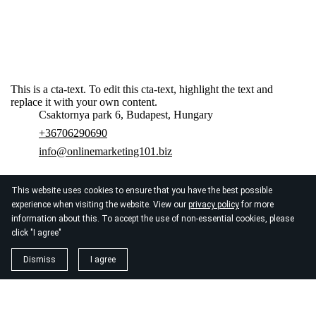
This is a cta-text. To edit this cta-text, highlight the text and
replace it with your own content.
Csaktornya park 6, Budapest, Hungary
+36706290690
info@onlinemarketing101.biz
This website uses cookies to ensure that you have the best possible
Home
Kontaktieren Sie uns
Über uns
experience when visiting the website. View our
privacy policy
for more
information about this. To accept the use of non-essential cookies, please
Datenschutzerklärung
click "I agree"
© 2026
Seo Agentur Zurich
Dismiss
I agree