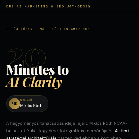
CRS AI MARKETING & SEO ÜGYNÖKSÉG
ÚJ KÖNYV · MÁR ELÉRHETŐ AMAZONON
20
Minutes to
AI Clarity
SZERZŐ
MR
Miklós Róth
A hagyományos tanácsadás ideje lejárt. Miklós Róth NCAA-
bajnok atlétikai fegyelme, fotografikus memóriája és
AI-first
stratégiai architektúrája
összeolvad ebben a könyvben —