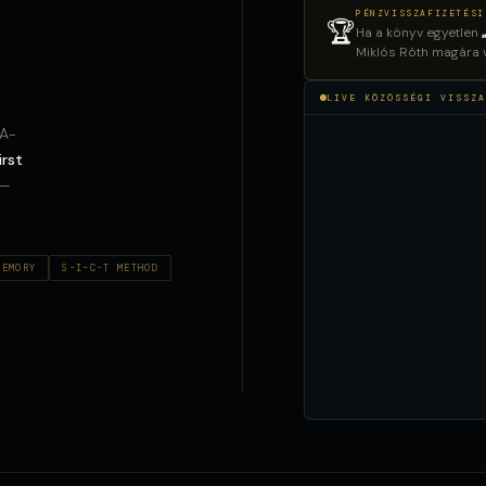
PÉNZVISSZAFIZETÉSI
🏆
Ha a könyv egyetlen
Miklós Róth magára vá
LIVE KÖZÖSSÉGI VISSZA
AA-
irst
 —
MEMORY
S-I-C-T METHOD