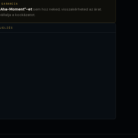
 GARANCIA
„Aha-Moment"-et
sem hoz neked, visszakérheted az árat.
llalja a kockázatot.
JELZÉS