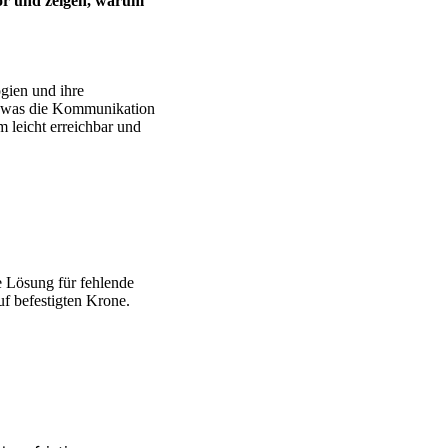
vor und zeigen, warum
gien und ihre
n, was die Kommunikation
m leicht erreichbar und
te Lösung für fehlende
uf befestigten Krone.