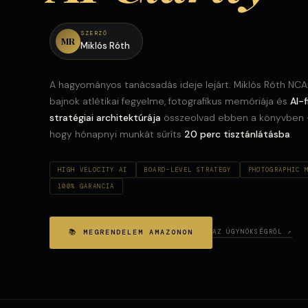
SZERZŐ
MR
Miklós Róth
A hagyományos tanácsadás ideje lejárt. Miklós Róth NC
bajnok atlétikai fegyelme, fotografikus memóriája és
AI-f
stratégiai architektúrája
összeolvad ebben a könyvben
hogy hónapnyi munkát sűríts
20 perc tisztánlátásba
.
HIGH VELOCITY AI
BOARD-LEVEL STRATEGY
PHOTOGRAPHIC 
100% GARANCIA
📚 MEGRENDELEM AMAZONON
AZ ÜGYNÖKSÉGRŐL ↗