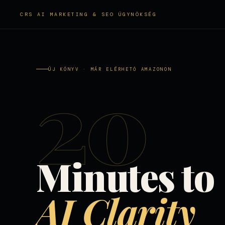
CRS AI MARKETING & SEO ÜGYNÖKSÉG
20
ÚJ KÖNYV · MÁR ELÉRHETŐ AMAZONON
Minutes to
AI Clarity