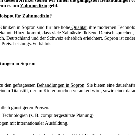
In diesem Artikel stellen wir Ihnen die gängigsten Behandlungen 
wenn es um
Zahnmedizin
geht.
Hotspot für Zahnmedizin?
liniken in Sopron sind für ihre hohe
Qualität
, ihre modernen Technolo
ekannt. Hinzu kommt, dass viele Zahnärzte fließend Deutsch spreche
ich, Deutschland und der Schweiz erheblich erleichtert. Sopron ist zude
s Preis-Leistungs-Verhältnis.
stungen in Sopron
zu den gefragtesten
Behandlungen in Sopron
. Sie bieten eine dauerhaf
nem Titanstift, der im Kieferknochen verankert wird, sowie einer dara
tlich günstigeren Preisen.
-Technologien (z. B. computergestützte Planung).
ogen mit internationaler Ausbildung.