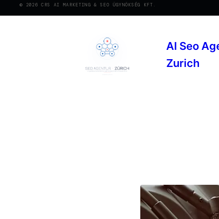
© 2026 CRS AI MARKETING & SEO ÜGYNÖKSÉG KFT.
AI Seo Ag
Zurich