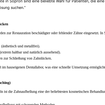
e in Sopron sind eine beliebte Wahl für Patienten, die eine 
ösung suchen.“
ücken
n zur Restauration beschädigter oder fehlender Zähne eingesetzt. In 
ästhetisch und metallfrei).
extrem haltbar und natürlich aussehend).
n zur Schließung von Zahnlücken.
t im hauseigenen Dentallabor, was eine schnelle Umsetzung ermöglicht
aching)
eln ist die Zahnaufhellung eine der beliebtesten kosmetischen Behandl
naufhellung mit schonenden Methoden.