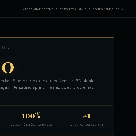
KERESŐMARKETING BLOG
KÖNYVAJANLÓ BLOG
MEGRENDELÉS →
MÓDSZER
00
m kell 6 hetes projektjelentés. Nem kell 50 oldalas
gas intenzitású sprint — és az üzleti problémád
100%
#1
VISSZATÉRÍTÉSI GARANCIA
SUPER AI CONSULTANT