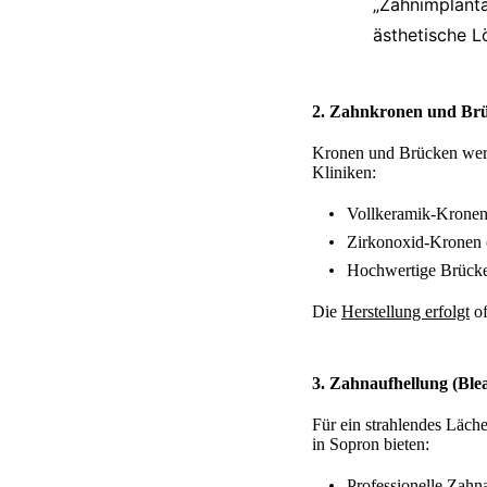
„Zahnimplantat
ästhetische L
2.
Zahnkronen und Br
Kronen und Brücken werde
Kliniken:
Vollkeramik-Kronen (
Zirkonoxid-Kronen (
Hochwertige Brücke
Die
Herstellung erfolgt
of
3.
Zahnaufhellung (Ble
Für ein strahlendes Läch
in Sopron bieten:
Professionelle Zah