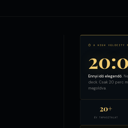
⏱ A HIGH VELOCITY 
20:
Ennyi idő elegendő.
Ne
deck. Csak 20 perc ma
megoldva.
20+
ÉV TAPASZTALAT