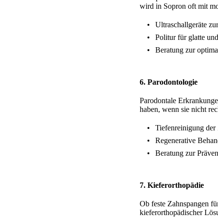
wird in Sopron oft mit m
Ultraschallgeräte zu
Politur für glatte u
Beratung zur optim
6.
Parodontologie
Parodontale Erkrankunge
haben, wenn sie nicht re
Tiefenreinigung der
Regenerative Behand
Beratung zur Präven
7.
Kieferorthopädie
Ob feste Zahnspangen für
kieferorthopädischer Lös