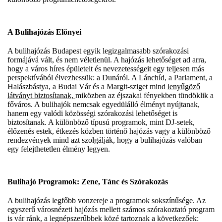
A Bulihajózás Előnyei
A bulihajózás Budapest egyik legizgalmasabb szórakozási
formájává vált, és nem véletlenül. A hajózás lehetőséget ad arra,
hogy a város híres épületeit és nevezetességeit egy teljesen más
perspektívából élvezhessük: a Dunáról. A Lánchíd, a Parlament, a
Halászbástya, a Budai Vár és a Margit-sziget mind
lenyűgöző
látványt biztosítanak,
miközben az éjszakai fényekben tündöklik a
főváros. A bulihajók nemcsak egyedülálló élményt nyújtanak,
hanem egy valódi közösségi szórakozási lehetőséget is
biztosítanak. A különböző típusú programok, mint DJ-setek,
élőzenés estek, étkezés közben történő hajózás vagy a különböző
rendezvények mind azt szolgálják, hogy a bulihajózás valóban
egy felejthetetlen élmény legyen.
Bulihajó Programok: Zene, Tánc és Szórakozás
A bulihajózás legfőbb vonzereje a programok sokszínűsége. Az
egyszerű városnézeti hajózás mellett számos szórakoztató program
is vár ránk, a legnépszerűbbek közé tartoznak a következőek: