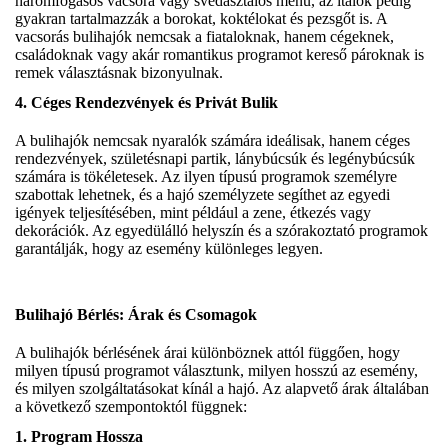
háromfogásos vacsora vagy svédasztalos menü, az italok pedig
gyakran tartalmazzák a borokat, koktélokat és pezsgőt is. A
vacsorás bulihajók nemcsak a fiataloknak, hanem cégeknek,
családoknak vagy akár romantikus programot kereső pároknak is
remek választásnak bizonyulnak.
4.
Céges Rendezvények és Privát Bulik
A bulihajók nemcsak nyaralók számára ideálisak, hanem céges
rendezvények, születésnapi partik, lánybúcsúk és legénybúcsúk
számára is tökéletesek. Az ilyen típusú programok személyre
szabottak lehetnek, és a hajó személyzete segíthet az egyedi
igények teljesítésében, mint például a zene, étkezés vagy
dekorációk. Az egyedülálló helyszín és a szórakoztató programok
garantálják, hogy az esemény különleges legyen.
Bulihajó Bérlés: Árak és Csomagok
A bulihajók bérlésének árai különböznek attól függően, hogy
milyen típusú programot választunk, milyen hosszú az esemény,
és milyen szolgáltatásokat kínál a hajó. Az alapvető árak általában
a következő szempontoktól függnek:
1.
Program Hossza