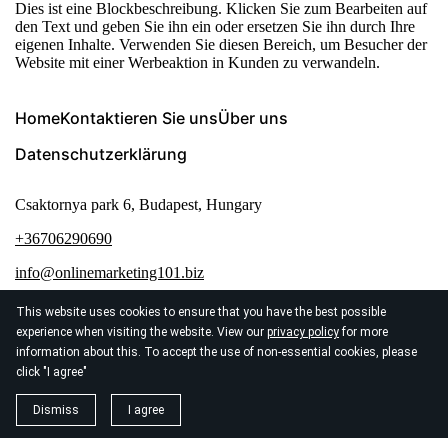
Dies ist eine Blockbeschreibung. Klicken Sie zum Bearbeiten auf
den Text und geben Sie ihn ein oder ersetzen Sie ihn durch Ihre
eigenen Inhalte. Verwenden Sie diesen Bereich, um Besucher der
Website mit einer Werbeaktion in Kunden zu verwandeln.
Home
Kontaktieren Sie uns
Über uns
Datenschutzerklärung
Csaktornya park 6, Budapest, Hungary
+36706290690
info@onlinemarketing101.biz
This website uses cookies to ensure that you have the best possible
experience when visiting the website. View our
privacy policy
for more
information about this. To accept the use of non-essential cookies, please
click "I agree"
© 2026
Seo Agentur Zurich
Dismiss
I agree