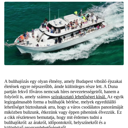
A bulihajózás egy olyan élmény, amely Budapest vibráló éjszakai
életének egyre népszerűbb, ámde különleges része lett. A Duna
partján fekvő főváros nemcsak híres nevezetességeiről, hanem a
folyóról is, amely számos
szórakoztató lehetőséget kínál.
Az egyik
legizgalmasabb forma a bulihajók bérlése, melyek egyedülálló
lehetőséget biztosítanak arra, hogy a város csodálatos panorámáját
miközben bulizunk, étkezünk vagy éppen pihenünk élvezzük. Ez
a cikk részletesen bemutatja, hogy mit érdemes tudni a
bulihajókról: az árakról, időpontokról, helyszínekről és a
különböző programlehetőségekről.