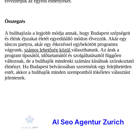
élvezhetjük az egyedi élményeket.
Összegzés
A bulihajózás a legjobb módja annak, hogy Budapest szépségeit
és élénk éjszakai életét egyedülálló módon élvezzük. Akár egy
táncos partyra, akár egy étkezéssel egybekötött programra
vágyunk,
számos lehetőség közül
választhatunk. Az árak a
program típusától, időtartamától és szolgáltatásaitól függően
változnak, de a bulihajók mindenki számára kínálnak szórakoztató
élményt. Ha Budapest belvárosában szeretnénk egy felejthetetlen
estét, akkor a bulihajók minden szempontból tökéletes választást
jelentenek.
AI Seo Agentur Zurich