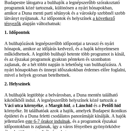
Budapestre látogatva a bulihajók a legnépszerűbb szórakoztató
programok közé tartoznak, különösen a nyári hónapokban,
amikor a Duna menti parti sétányok és a városkép szebbnél szebb
látványt nyújtanak. Az időpontok és helyszínek
a következő
tényezők
alapján változhatnak:
1.
Időpontok
A bulihajózások legnépszerűbb időpontjai a tavaszi és nyári
hónapok, amikor az időjárás kedvező, és a hajók kényelmesen
működhetnek. A legtöbb bulihajó hetente több programot is kínál,
és az éjszakai programok gyakran pénteken és szombaton
zajlanak, de a hét többi napján is lehetőség van bulihajózásra. A
nyári hónapokban és ünnepi időszakokban érdemes előre foglalni,
mivel a helyek gyorsan betelhetnek.
2.
Helyszínek
A bulihajók legtöbbje a belvárosban, a Duna mentén található
kikötőkből indul. A legnépszerűbb helyszínek közé tartozik a
Váci utca környéke
, a
Margit-híd
, a
Lánchíd
és a
Petőfi híd
környéke. Itt találhatóak azok a hajók, amelyek Budapest ikonikus
épületei és a Duna feletti csodálatos panorámáját kínálják. A hajók
jellemzően
este 6-7 órakor indulnak,
és a programok éjszakai
időpontokban is zajlanak, így a város fényeiben gyönyörködve