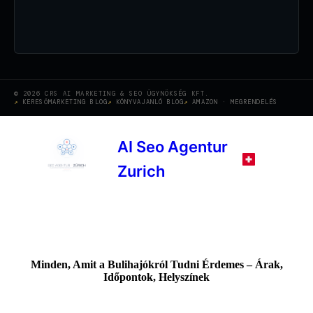
© 2026 CRS AI MARKETING & SEO ÜGYNÖKSÉG KFT.
KERESŐMARKETING BLOG
KÖNYVAJANLÓ BLOG
AMAZON · MEGRENDELÉS
AI Seo Agentur
Zurich
Minden, Amit a Bulihajókról Tudni Érdemes – Árak,
Időpontok, Helyszínek