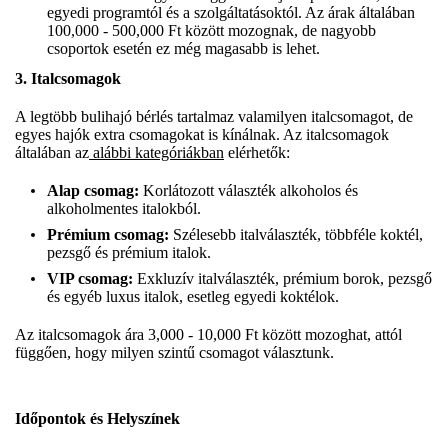
egyedi programtól és a szolgáltatásoktól. Az árak általában
100,000 - 500,000 Ft között mozognak, de nagyobb
csoportok esetén ez még magasabb is lehet.
3.
Italcsomagok
A legtöbb bulihajó bérlés tartalmaz valamilyen italcsomagot, de
egyes hajók extra csomagokat is kínálnak. Az italcsomagok
általában az
alábbi kategóriákban
elérhetők:
Alap csomag:
Korlátozott választék alkoholos és
alkoholmentes italokból.
Prémium csomag:
Szélesebb italválaszték, többféle koktél,
pezsgő és prémium italok.
VIP csomag:
Exkluzív italválaszték, prémium borok, pezsgő
és egyéb luxus italok, esetleg egyedi koktélok.
Az italcsomagok ára 3,000 - 10,000 Ft között mozoghat, attól
függően, hogy milyen szintű csomagot választunk.
Időpontok és Helyszínek