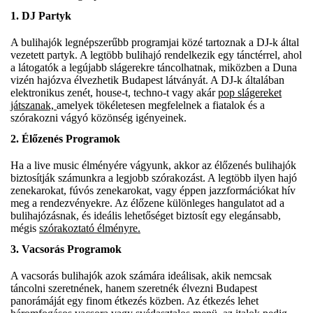
1.
DJ Partyk
A bulihajók legnépszerűbb programjai közé tartoznak a DJ-k által
vezetett partyk. A legtöbb bulihajó rendelkezik egy tánctérrel, ahol
a látogatók a legújabb slágerekre táncolhatnak, miközben a Duna
vizén hajózva élvezhetik Budapest látványát. A DJ-k általában
elektronikus zenét, house-t, techno-t vagy akár
pop slágereket
játszanak,
amelyek tökéletesen megfelelnek a fiatalok és a
szórakozni vágyó közönség igényeinek.
2.
Élőzenés Programok
Ha a live music élményére vágyunk, akkor az élőzenés bulihajók
biztosítják számunkra a legjobb szórakozást. A legtöbb ilyen hajó
zenekarokat, fúvós zenekarokat, vagy éppen jazzformációkat hív
meg a rendezvényekre. Az élőzene különleges hangulatot ad a
bulihajózásnak, és ideális lehetőséget biztosít egy elegánsabb,
mégis
szórakoztató élményre.
3.
Vacsorás Programok
A vacsorás bulihajók azok számára ideálisak, akik nemcsak
táncolni szeretnének, hanem szeretnék élvezni Budapest
panorámáját egy finom étkezés közben. Az étkezés lehet