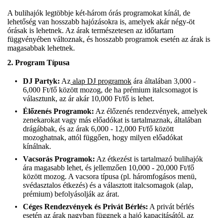
A bulihajók legtöbbje két-három órás programokat kínál, de
lehetőség van hosszabb hajózásokra is, amelyek akár négy-öt
órásak is lehetnek. Az árak természetesen az időtartam
függvényében változnak, és hosszabb programok esetén az árak is
magasabbak lehetnek.
2.
Program Típusa
DJ Partyk:
Az
alap DJ programok
ára általában 3,000 -
6,000 Ft/fő között mozog, de ha prémium italcsomagot is
választunk, az ár akár 10,000 Ft/fő is lehet.
Élőzenés Programok:
Az élőzenés rendezvények, amelyek
zenekarokat vagy más előadókat is tartalmaznak, általában
drágábbak, és az árak 6,000 - 12,000 Ft/fő között
mozoghatnak, attól függően, hogy milyen előadókat
kínálnak.
Vacsorás Programok:
Az étkezést is tartalmazó bulihajók
ára magasabb lehet, és jellemzően 10,000 - 20,000 Ft/fő
között mozog. A vacsora típusa (pl. háromfogásos menü,
svédasztalos étkezés) és a választott italcsomagok (alap,
prémium) befolyásolják az árat.
Céges Rendezvények és Privát Bérlés:
A privát bérlés
esetén az árak nagyban függnek a hajó kapacitásától, az