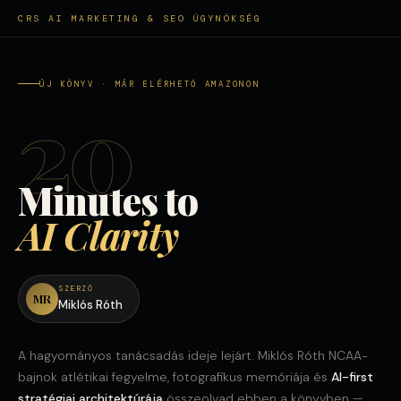
CRS AI MARKETING & SEO ÜGYNÖKSÉG
ÚJ KÖNYV · MÁR ELÉRHETŐ AMAZONON
20
Minutes to
AI Clarity
SZERZŐ
MR
Miklós Róth
A hagyományos tanácsadás ideje lejárt. Miklós Róth NCAA-
bajnok atlétikai fegyelme, fotografikus memóriája és
AI-first
stratégiai architektúrája
összeolvad ebben a könyvben —