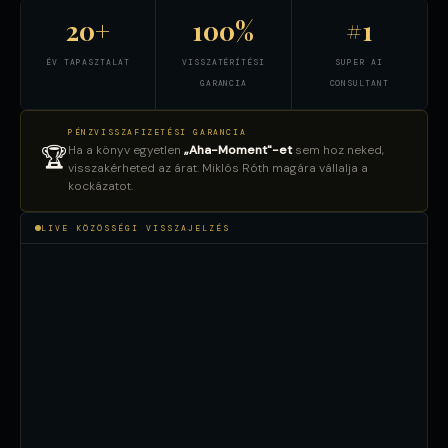
20+
100%
#1
ÉV TAPASZTALAT
VISSZATÉRÍTÉSI
SUPER AI
GARANCIA
CONSULTANT
PÉNZVISSZAFIZETÉSI GARANCIA
Ha a könyv egyetlen
„Aha-Moment"-et
sem hoz neked,
🏆
visszakérheted az árat. Miklós Róth magára vállalja a
kockázatot.
LIVE KÖZÖSSÉGI VISSZAJELZÉS