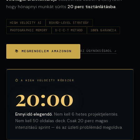
hogy hónapnyi munkát sűríts
20 perc tisztánlátásba
.
HIGH VELOCITY AI
BOARD-LEVEL STRATEGY
PHOTOGRAPHIC MEMORY
S-I-C-T METHOD
100% GARANCIA
📚 MEGRENDELEM AMAZONON
AZ ÜGYNÖKSÉGRŐL ↗
⏱ A HIGH VELOCITY MÓDSZER
20:00
Ennyi idő elegendő.
Nem kell 6 hetes projektjelentés.
Nem kell 50 oldalas deck. Csak 20 perc magas
intenzitású sprint — és az üzleti problémád megoldva.