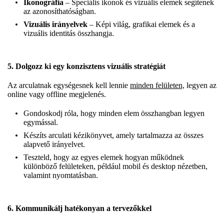
Ikonográfia
– Speciális ikonok és vizuális elemek segítenek
az azonosíthatóságban.
Vizuális irányelvek
– Képi világ, grafikai elemek és a
vizuális identitás összhangja.
5. Dolgozz ki egy konzisztens vizuális stratégiát
Az arculatnak egységesnek kell lennie
minden felületen,
legyen az
online vagy offline megjelenés.
Gondoskodj róla, hogy minden elem összhangban legyen
egymással.
Készíts arculati kézikönyvet, amely tartalmazza az összes
alapvető irányelvet.
Teszteld, hogy az egyes elemek hogyan működnek
különböző felületeken, például mobil és desktop nézetben,
valamint nyomtatásban.
6. Kommunikálj hatékonyan a tervezőkkel