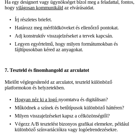
Ha egy designert vagy ügynökséget bízol meg a feladattal, fontos,
hogy
világosan kommunikáld
az elvárásaidat.
Írj részletes briefet.
Határozz meg mérföldköveket és ellenőrző pontokat.
Adj konstruktív visszajelzéseket a tervek kapcsán.
Legyen egyértelmű, hogy milyen formátumokban és
fájltípusokban kéred az anyagokat.
7. Teszteld és finomhangold az arculatot
Mielőtt véglegesítenéd az arculatot, teszteld különböző
platformokon és helyzetekben.
Hogyan néz ki a logó
nyomtatva és digitálisan?
Működnek a színek és betűtípusok különböző háttéren?
Milyen visszajelzéseket kapsz a célközönségtől?
Végezz A/B tesztelést bizonyos grafikai elemekre, például
különböző színvariációkra vagy logóelrendezésekre.