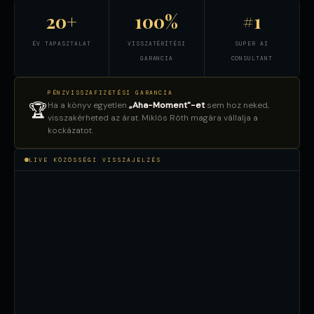
20+
100%
#1
ÉV TAPASZTALAT
VISSZATÉRÍTÉSI
SUPER AI
GARANCIA
CONSULTANT
PÉNZVISSZAFIZETÉSI GARANCIA
Ha a könyv egyetlen
„Aha-Moment"-et
sem hoz neked,
🏆
visszakérheted az árat. Miklós Róth magára vállalja a
kockázatot.
LIVE KÖZÖSSÉGI VISSZAJELZÉS