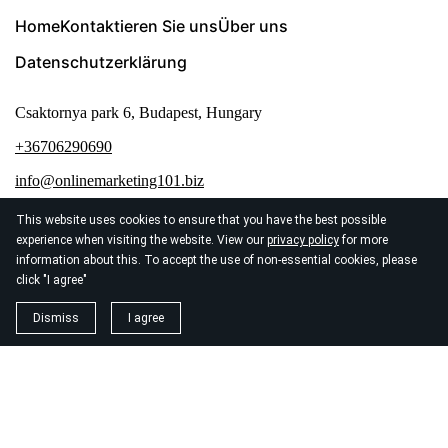
Home
Kontaktieren Sie uns
Über uns
Datenschutzerklärung
Csaktornya park 6, Budapest, Hungary
+36706290690
info@onlinemarketing101.biz
This website uses cookies to ensure that you have the best possible
experience when visiting the website. View our
privacy policy
for more
information about this. To accept the use of non-essential cookies, please
click "I agree"
© 2026
Seo Agentur Zurich
Dismiss
I agree