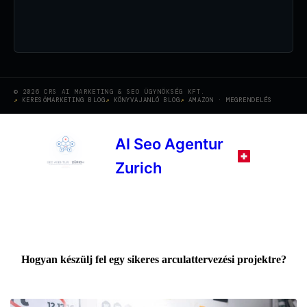
© 2026 CRS AI MARKETING & SEO ÜGYNÖKSÉG KFT.
KERESŐMARKETING BLOG
KÖNYVAJANLÓ BLOG
AMAZON · MEGRENDELÉS
AI Seo Agentur
Zurich
Hogyan készülj fel egy sikeres arculattervezési projektre?