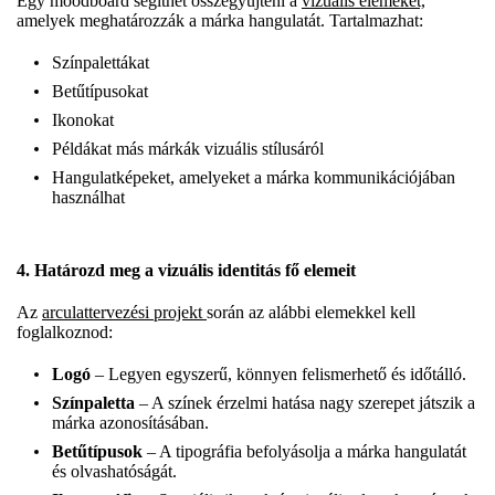
Egy moodboard segíthet összegyűjteni a
vizuális elemeket,
amelyek meghatározzák a márka hangulatát. Tartalmazhat:
Színpalettákat
Betűtípusokat
Ikonokat
Példákat más márkák vizuális stílusáról
Hangulatképeket, amelyeket a márka kommunikációjában
használhat
4. Határozd meg a vizuális identitás fő elemeit
Az
arculattervezési projekt
során az alábbi elemekkel kell
foglalkoznod:
Logó
– Legyen egyszerű, könnyen felismerhető és időtálló.
Színpaletta
– A színek érzelmi hatása nagy szerepet játszik a
márka azonosításában.
Betűtípusok
– A tipográfia befolyásolja a márka hangulatát
és olvashatóságát.