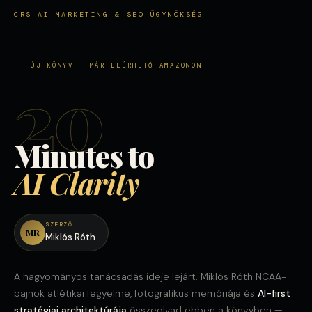
CRS AI MARKETING & SEO ÜGYNÖKSÉG
ÚJ KÖNYV · MÁR ELÉRHETŐ AMAZONON
20
Minutes to
AI Clarity
SZERZŐ
MR
Miklós Róth
A hagyományos tanácsadás ideje lejárt. Miklós Róth NCAA-
bajnok atlétikai fegyelme, fotografikus memóriája és
AI-first
stratégiai architektúrája
összeolvad ebben a könyvben —