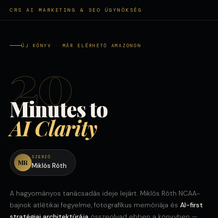
CRS AI MARKETING & SEO ÜGYNÖKSÉG
ÚJ KÖNYV · MÁR ELÉRHETŐ AMAZONON
20
Minutes to
AI Clarity
SZERZŐ
MR
Miklós Róth
A hagyományos tanácsadás ideje lejárt. Miklós Róth NCAA-
bajnok atlétikai fegyelme, fotografikus memóriája és
AI-first
stratégiai architektúrája
összeolvad ebben a könyvben —