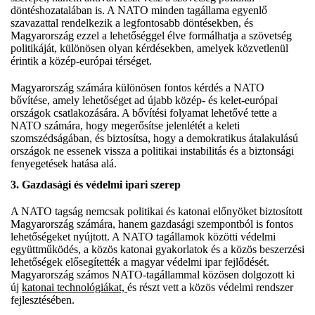
döntéshozatalában is. A NATO minden tagállama egyenlő
szavazattal rendelkezik a legfontosabb döntésekben, és
Magyarország ezzel a lehetőséggel élve formálhatja a szövetség
politikáját, különösen olyan kérdésekben, amelyek közvetlenül
érintik a közép-európai térséget.
Magyarország számára különösen fontos kérdés a NATO
bővítése, amely lehetőséget ad újabb közép- és kelet-európai
országok csatlakozására. A bővítési folyamat lehetővé tette a
NATO számára, hogy megerősítse jelenlétét a keleti
szomszédságában, és biztosítsa, hogy a demokratikus átalakulású
országok ne essenek vissza a politikai instabilitás és a biztonsági
fenyegetések hatása alá.
3. Gazdasági és védelmi ipari szerep
A NATO tagság nemcsak politikai és katonai előnyöket biztosított
Magyarország számára, hanem gazdasági szempontból is fontos
lehetőségeket nyújtott. A NATO tagállamok közötti védelmi
együttműködés, a közös katonai gyakorlatok és a közös beszerzési
lehetőségek elősegítették a magyar védelmi ipar fejlődését.
Magyarország számos NATO-tagállammal közösen dolgozott ki
új
katonai technológiákat,
és részt vett a közös védelmi rendszer
fejlesztésében.