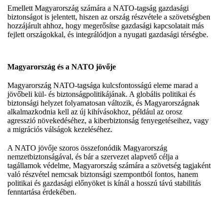
Emellett Magyarország számára a NATO-tagság gazdasági
biztonságot is jelentett, hiszen az ország részvétele a szövetségben
hozzájárult ahhoz, hogy megerősítse gazdasági kapcsolatait más
fejlett országokkal, és integrálódjon a nyugati gazdasági térségbe.
Magyarország és a NATO jövője
Magyarország NATO-tagsága kulcsfontosságú eleme marad a
jövőbeli kül- és biztonságpolitikájának. A globális politikai és
biztonsági helyzet folyamatosan változik, és Magyarországnak
alkalmazkodnia kell az új kihívásokhoz, például az orosz
agresszió növekedéséhez, a kiberbiztonság fenyegetéseihez, vagy
a migrációs válságok kezeléséhez.
A NATO jövője szoros összefonódik Magyarország
nemzetbiztonságával, és bár a szervezet alapvető célja a
tagállamok védelme, Magyarország számára a szövetség tagjaként
való részvétel nemcsak biztonsági szempontból fontos, hanem
politikai és gazdasági előnyöket is kínál a hosszú távú stabilitás
fenntartása érdekében.