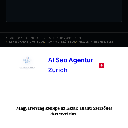
© 2026 CRS AI MARKETING & SEO ÜGYNÖKSÉG KFT.
KERESŐMARKETING BLOG
KÖNYVAJANLÓ BLOG
AMAZON · MEGRENDELÉS
AI Seo Agentur
Zurich
Magyarország szerepe az Észak-atlanti Szerződés
Szervezetében