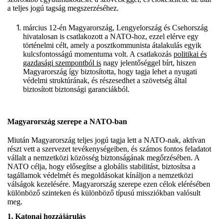
a teljes jogú tagság megszerzéséhez.
március 12-én Magyarország, Lengyelország és Csehország
hivatalosan is csatlakozott a NATO-hoz, ezzel elérve egy
történelmi célt, amely a posztkommunista átalakulás egyik
kulcsfontosságú momentuma volt. A csatlakozás
politikai és
gazdasági szempontból is
nagy jelentőséggel bírt, hiszen
Magyarország így biztosította, hogy tagja lehet a nyugati
védelmi struktúrának, és részesedhet a szövetség által
biztosított biztonsági garanciákból.
Magyarország szerepe a NATO-ban
Miután Magyarország teljes jogú tagja lett a NATO-nak, aktívan
részt vett a szervezet tevékenységeiben, és számos fontos feladatot
vállalt a nemzetközi közösség biztonságának megőrzésében. A
NATO célja, hogy elősegítse a globális stabilitást, biztosítsa a
tagállamok védelmét és megoldásokat kínáljon a nemzetközi
válságok kezelésére. Magyarország szerepe ezen célok elérésében
különböző szinteken és különböző típusú missziókban valósult
meg.
1. Katonai hozzájárulás