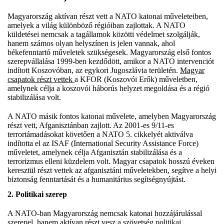
Magyarország aktívan részt vett a NATO katonai műveleteiben,
amelyek a világ különböző régióiban zajlottak. A NATO
küldetései nemcsak a tagállamok közötti védelmet szolgálják,
hanem számos olyan helyszínen is jelen vannak, ahol
békefenntartó műveletek szükségesek. Magyarország első fontos
szerepvállalása 1999-ben kezdődött, amikor a NATO intervenciót
indított Koszovóban, az egykori Jugoszlávia területén.
Magyar
csapatok részt vettek
a KFOR (Koszovói Erők) műveletben,
amelynek célja a koszovói háborús helyzet megoldása és a régió
stabilizálása volt.
A NATO másik fontos katonai művelete, amelyben Magyarország
részt vett, Afganisztánban zajlott. Az 2001-es 9/11-es
terrortámadásokat követően a NATO 5. cikkelyét aktiválva
indította el az ISAF (International Security Assistance Force)
műveletet, amelynek célja Afganisztán stabilizálása és a
terrorizmus elleni küzdelem volt. Magyar csapatok hosszú éveken
keresztül részt vettek az afganisztáni műveletekben, segítve a helyi
biztonság fenntartását és a humanitárius segítségnyújtást.
2. Politikai szerep
A NATO-ban Magyarország nemcsak katonai hozzájárulással
szerepel, hanem aktívan részt vesz a szövetség politikai