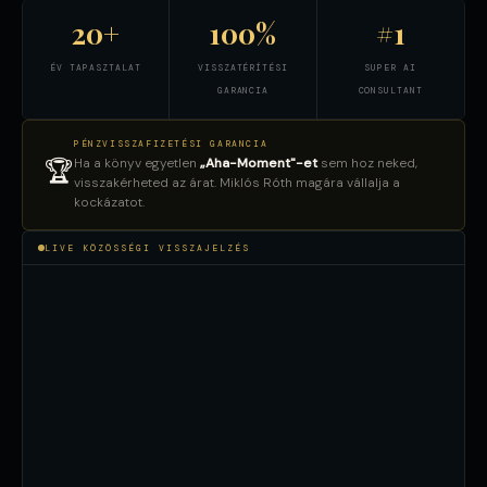
20+
100%
#1
ÉV TAPASZTALAT
VISSZATÉRÍTÉSI
SUPER AI
GARANCIA
CONSULTANT
PÉNZVISSZAFIZETÉSI GARANCIA
Ha a könyv egyetlen
„Aha-Moment"-et
sem hoz neked,
🏆
visszakérheted az árat. Miklós Róth magára vállalja a
kockázatot.
LIVE KÖZÖSSÉGI VISSZAJELZÉS