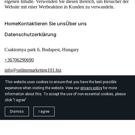
eigenen Inhalte. Verwenden Sie diesen Bereich, um Besucher der
Website mit einer Werbeaktion in Kunden zu verwandeln.
Home
Kontaktieren Sie uns
Über uns
Datenschutzerklärung
Csaktornya park 6, Budapest, Hungary
+36706290690
info@onlinemarketing101.biz
This website uses cookies to ensure that you have the best possible
experience when visiting the website. View our
privacy policy
for more
information about this. To accept the use of non-essential cookies, please
click "I agree"
© 2026
Seo Agentur Zurich
Dismiss
I agree