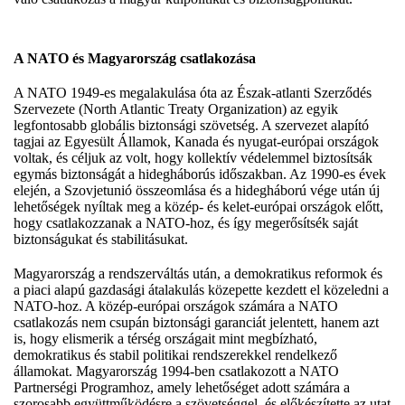
A NATO és Magyarország csatlakozása
A NATO 1949-es megalakulása óta az Észak-atlanti Szerződés
Szervezete (North Atlantic Treaty Organization) az egyik
legfontosabb globális biztonsági szövetség. A szervezet alapító
tagjai az Egyesült Államok, Kanada és nyugat-európai országok
voltak, és céljuk az volt, hogy kollektív védelemmel biztosítsák
egymás biztonságát a hidegháborús időszakban. Az 1990-es évek
elején, a Szovjetunió összeomlása és a hidegháború vége után új
lehetőségek nyíltak meg a közép- és kelet-európai országok előtt,
hogy csatlakozzanak a NATO-hoz, és így megerősítsék saját
biztonságukat és stabilitásukat.
Magyarország a rendszerváltás után, a demokratikus reformok és
a piaci alapú gazdasági átalakulás közepette kezdett el közeledni a
NATO-hoz. A közép-európai országok számára a NATO
csatlakozás nem csupán biztonsági garanciát jelentett, hanem azt
is, hogy elismerik a térség országait mint megbízható,
demokratikus és stabil politikai rendszerekkel rendelkező
államokat. Magyarország 1994-ben csatlakozott a NATO
Partnerségi Programhoz, amely lehetőséget adott számára a
szorosabb együttműködésre a szövetséggel, és előkészítette az utat