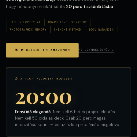
hogy hónapnyi munkát sűríts
20 perc tisztánlátásba
.
HIGH VELOCITY AI
BOARD-LEVEL STRATEGY
PHOTOGRAPHIC MEMORY
S-I-C-T METHOD
100% GARANCIA
📚 MEGRENDELEM AMAZONON
AZ ÜGYNÖKSÉGRŐL ↗
⏱ A HIGH VELOCITY MÓDSZER
20:00
Ennyi idő elegendő.
Nem kell 6 hetes projektjelentés.
Nem kell 50 oldalas deck. Csak 20 perc magas
intenzitású sprint — és az üzleti problémád megoldva.