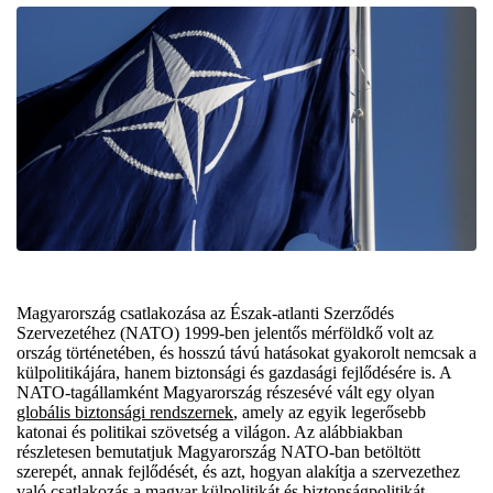
Magyarország csatlakozása az Észak-atlanti Szerződés
Szervezetéhez (NATO) 1999-ben jelentős mérföldkő volt az
ország történetében, és hosszú távú hatásokat gyakorolt nemcsak a
külpolitikájára, hanem biztonsági és gazdasági fejlődésére is. A
NATO-tagállamként Magyarország részesévé vált egy olyan
globális biztonsági rendszernek
, amely az egyik legerősebb
katonai és politikai szövetség a világon. Az alábbiakban
részletesen bemutatjuk Magyarország NATO-ban betöltött
szerepét, annak fejlődését, és azt, hogyan alakítja a szervezethez
való csatlakozás a magyar külpolitikát és biztonságpolitikát.