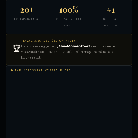
20+
100%
#1
ÉV TAPASZTALAT
VISSZATÉRÍTÉSI
SUPER AI
GARANCIA
CONSULTANT
PÉNZVISSZAFIZETÉSI GARANCIA
Ha a könyv egyetlen
„Aha-Moment"-et
sem hoz neked,
🏆
visszakérheted az árat. Miklós Róth magára vállalja a
kockázatot.
LIVE KÖZÖSSÉGI VISSZAJELZÉS