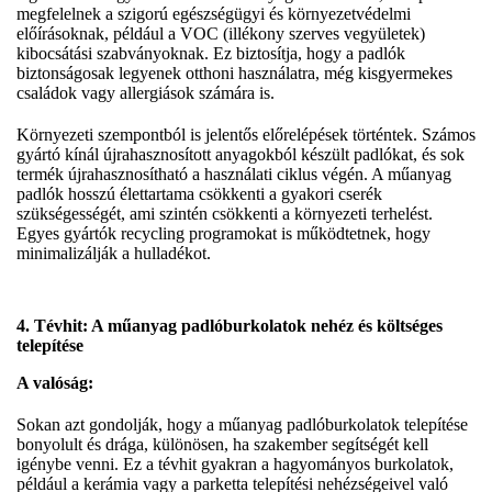
megfelelnek a szigorú egészségügyi és környezetvédelmi
előírásoknak, például a VOC (illékony szerves vegyületek)
kibocsátási szabványoknak. Ez biztosítja, hogy a padlók
biztonságosak legyenek otthoni használatra, még kisgyermekes
családok vagy allergiások számára is.
Környezeti szempontból is jelentős előrelépések történtek. Számos
gyártó kínál újrahasznosított anyagokból készült padlókat, és sok
termék újrahasznosítható a használati ciklus végén. A műanyag
padlók hosszú élettartama csökkenti a gyakori cserék
szükségességét, ami szintén csökkenti a környezeti terhelést.
Egyes gyártók recycling programokat is működtetnek, hogy
minimalizálják a hulladékot.
4. Tévhit: A műanyag padlóburkolatok nehéz és költséges
telepítése
A valóság:
Sokan azt gondolják, hogy a műanyag padlóburkolatok telepítése
bonyolult és drága, különösen, ha szakember segítségét kell
igénybe venni. Ez a tévhit gyakran a hagyományos burkolatok,
például a kerámia vagy a parketta telepítési nehézségeivel való