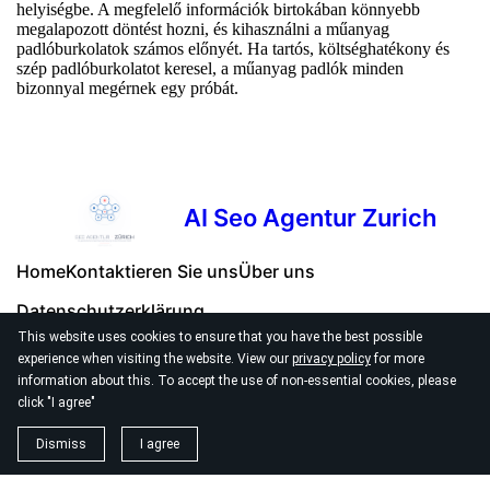
helyiségbe. A megfelelő információk birtokában könnyebb
megalapozott döntést hozni, és kihasználni a műanyag
padlóburkolatok számos előnyét. Ha tartós, költséghatékony és
szép padlóburkolatot keresel, a műanyag padlók minden
bizonnyal megérnek egy próbát.
AI Seo Agentur Zurich
Home
Kontaktieren Sie uns
Über uns
Datenschutzerklärung
This website uses cookies to ensure that you have the best possible
experience when visiting the website. View our
privacy policy
for more
information about this. To accept the use of non-essential cookies, please
click "I agree"
© 2026
Seo Agentur Zurich
Dismiss
I agree