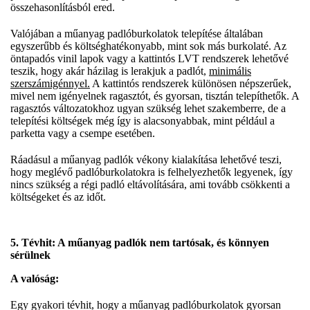
összehasonlításból ered.
Valójában a műanyag padlóburkolatok telepítése általában
egyszerűbb és költséghatékonyabb, mint sok más burkolaté. Az
öntapadós vinil lapok vagy a kattintós LVT rendszerek lehetővé
teszik, hogy akár házilag is lerakjuk a padlót,
minimális
szerszámigénnyel.
A kattintós rendszerek különösen népszerűek,
mivel nem igényelnek ragasztót, és gyorsan, tisztán telepíthetők. A
ragasztós változatokhoz ugyan szükség lehet szakemberre, de a
telepítési költségek még így is alacsonyabbak, mint például a
parketta vagy a csempe esetében.
Ráadásul a műanyag padlók vékony kialakítása lehetővé teszi,
hogy meglévő padlóburkolatokra is felhelyezhetők legyenek, így
nincs szükség a régi padló eltávolítására, ami tovább csökkenti a
költségeket és az időt.
5. Tévhit: A műanyag padlók nem tartósak, és könnyen
sérülnek
A valóság:
Egy gyakori tévhit, hogy a műanyag padlóburkolatok gyorsan