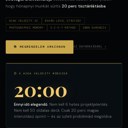
hogy hónapnyi munkát sűríts
20 perc tisztánlátásba
.
HIGH VELOCITY AI
BOARD-LEVEL STRATEGY
PHOTOGRAPHIC MEMORY
S-I-C-T METHOD
100% GARANCIA
📚 MEGRENDELEM AMAZONON
AZ ÜGYNÖKSÉGRŐL ↗
⏱ A HIGH VELOCITY MÓDSZER
20:00
Ennyi idő elegendő.
Nem kell 6 hetes projektjelentés.
Nem kell 50 oldalas deck. Csak 20 perc magas
intenzitású sprint — és az üzleti problémád megoldva.