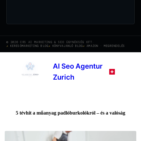
© 2026 CRS AI MARKETING & SEO ÜGYNÖKSÉG KFT.
KERESŐMARKETING BLOG
KÖNYVAJANLÓ BLOG
AMAZON · MEGRENDELÉS
AI Seo Agentur
Zurich
5 tévhit a műanyag padlóburkolókról – és a valóság