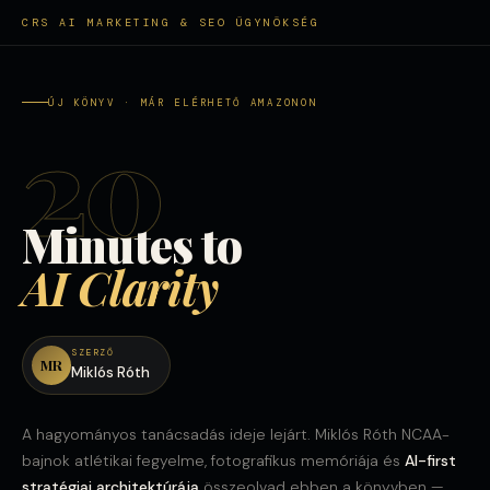
CRS AI MARKETING & SEO ÜGYNÖKSÉG
ÚJ KÖNYV · MÁR ELÉRHETŐ AMAZONON
20
Minutes to
AI Clarity
SZERZŐ
MR
Miklós Róth
A hagyományos tanácsadás ideje lejárt. Miklós Róth NCAA-
bajnok atlétikai fegyelme, fotografikus memóriája és
AI-first
stratégiai architektúrája
összeolvad ebben a könyvben —