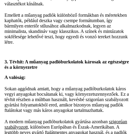
választékot kínálnak.
Emellett a műanyag padlók különböző formákban és méretekben
kaphatók, például deszka vagy csempe formátumban, így
bármilyen enteriőr stílusához alkalmazkodnak, legyen az
minimalista, skandináv vagy klasszikus. A színek és mintázatok
sokfélesége lehetővé teszi, hogy egyedi és vonzó tereket hozzunk
létre.
3. Tévhit: A műanyag padlóburkolatok károsak az egészségre
és a környezetre
A valóság:
Sokan aggódnak amiatt, hogy a műanyag padlóburkolatok káros
vegyi anyagokat bocsátanak ki, vagy környezetszennyezőek. Ez a
tévhit részben a múltban használt, kevésbé szigorúan szabályozott
gyártási folyamatokból ered, amikor bizonyos műanyag padlók
ftalátokat vagy más káros anyagokat tartalmazhattak.
A modern műanyag padlóburkolatok gyártása azonban
szigorúan
szabályozott,
különösen Európában és Észak-Amerikában. A
legtöbb neves gyártó ftalátmentes anyagokat használ, és a padlók