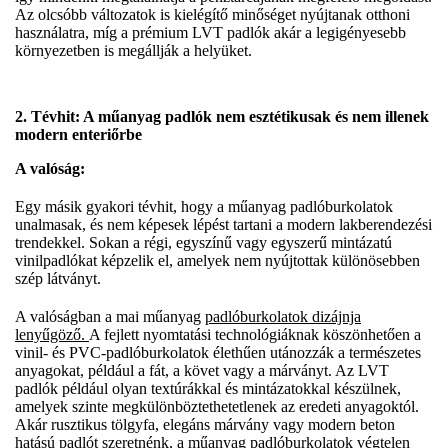
Az olcsóbb változatok is kielégítő minőséget nyújtanak otthoni
használatra, míg a prémium LVT padlók akár a legigényesebb
környezetben is megállják a helyüket.
2. Tévhit: A műanyag padlók nem esztétikusak és nem illenek
modern enteriőrbe
A valóság:
Egy másik gyakori tévhit, hogy a műanyag padlóburkolatok
unalmasak, és nem képesek lépést tartani a modern lakberendezési
trendekkel. Sokan a régi, egyszínű vagy egyszerű mintázatú
vinilpadlókat képzelik el, amelyek nem nyújtottak különösebben
szép látványt.
A valóságban a mai műanyag
padlóburkolatok dizájnja
lenyűgöző.
A fejlett nyomtatási technológiáknak köszönhetően a
vinil- és PVC-padlóburkolatok élethűen utánozzák a természetes
anyagokat, például a fát, a követ vagy a márványt. Az LVT
padlók például olyan textúrákkal és mintázatokkal készülnek,
amelyek szinte megkülönböztethetetlenek az eredeti anyagoktól.
Akár rusztikus tölgyfa, elegáns márvány vagy modern beton
hatású padlót szeretnénk, a műanyag padlóburkolatok végtelen