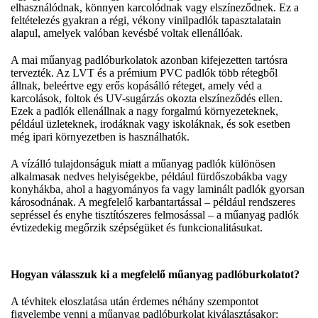
elhasználódnak, könnyen karcolódnak vagy elszíneződnek. Ez a
feltételezés gyakran a régi, vékony vinilpadlók tapasztalatain
alapul, amelyek valóban kevésbé voltak ellenállóak.
A mai műanyag padlóburkolatok azonban kifejezetten tartósra
tervezték. Az LVT és a prémium PVC padlók több rétegből
állnak, beleértve egy erős kopásálló réteget, amely véd a
karcolások, foltok és UV-sugárzás okozta elszíneződés ellen.
Ezek a padlók ellenállnak a nagy forgalmú környezeteknek,
például üzleteknek, irodáknak vagy iskoláknak, és sok esetben
még ipari környezetben is használhatók.
A vízálló tulajdonságuk miatt a műanyag padlók különösen
alkalmasak nedves helyiségekbe, például fürdőszobákba vagy
konyhákba, ahol a hagyományos fa vagy laminált padlók gyorsan
károsodnának. A megfelelő karbantartással – például rendszeres
sepréssel és enyhe tisztítószeres felmosással – a műanyag padlók
évtizedekig megőrzik szépségüket és funkcionalitásukat.
Hogyan válasszuk ki a megfelelő műanyag padlóburkolatot?
A tévhitek eloszlatása után érdemes néhány szempontot
figyelembe venni a műanyag padlóburkolat kiválasztásakor: