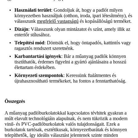
Használati terület
: Gondoljuk át, hogy a padlót milyen
környezetben használjuk (otthon, iroda, ipari létesítmény), és
válasszunk
megfelelő vastagságú
és kopásállóságú terméket.
Dizájn
: Válasszunk olyan mintázatot és színt, amely illik az
enteriőr stílusához.
Telepítési mód
: Döntsük el, hogy öntapadós, kattintós vagy
ragasztós rendszert szeretnénk.
Karbantartási igények
: Bár a műanyag padlók könnyen
tisztíthatók, érdemes figyelni a gyártó ajánlásaira a hosszú
élettartam érdekében.
Környezeti szempontok
: Keressünk ftalátmentes és
újrahasznosítható termékeket, ha fontos a fenntarthatóság.
Összegzés
A műanyag padlóburkolatokkal kapcsolatos tévhitek gyakran a
múlt elavult technológiáin alapulnak, és nem tükrözik a modern
vinil- és PVC-padlóburkolatok valós tulajdonságait. Ezek a
burkolatok tartósak, esztétikusak, környezetbarátak és könnyen
telepíthetők, így ideális választást jelentenek szinte minden