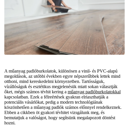
A műanyag padlóburkolatok, különösen a vinil- és PVC-alapú
megoldások, az utóbbi években egyre népszerűbbek lettek mind
otthoni, mind kereskedelmi környezetben. Tartósságuk,
vízállóságuk és esztétikus megjelenésük miatt sokan választják
őket, mégis számos tévhit kering a
műanyag padlóburkolatokkal
kapcsolatban. Ezek a félreértések gyakran elriaszthatják a
potenciális vásárlókat, pedig a modern technológiának
köszönhetően a műanyag padlók számos előnnyel rendelkeznek.
Ebben a cikkben öt gyakori tévhitet vizsgálunk meg, és
bemutatjuk a valóságot, hogy segítsünk megalapozott döntést
hozni.