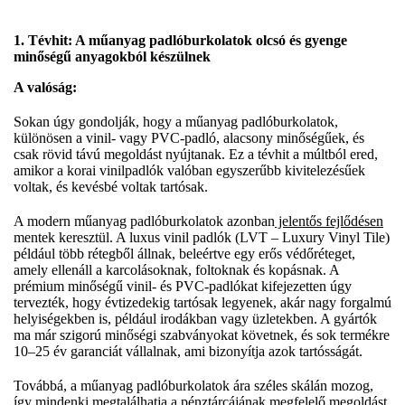
1. Tévhit: A műanyag padlóburkolatok olcsó és gyenge
minőségű anyagokból készülnek
A valóság:
Sokan úgy gondolják, hogy a műanyag padlóburkolatok,
különösen a vinil- vagy PVC-padló, alacsony minőségűek, és
csak rövid távú megoldást nyújtanak. Ez a tévhit a múltból ered,
amikor a korai vinilpadlók valóban egyszerűbb kivitelezésűek
voltak, és kevésbé voltak tartósak.
A modern műanyag padlóburkolatok azonban
jelentős fejlődésen
mentek keresztül. A luxus vinil padlók (LVT – Luxury Vinyl Tile)
például több rétegből állnak, beleértve egy erős védőréteget,
amely ellenáll a karcolásoknak, foltoknak és kopásnak. A
prémium minőségű vinil- és PVC-padlókat kifejezetten úgy
tervezték, hogy évtizedekig tartósak legyenek, akár nagy forgalmú
helyiségekben is, például irodákban vagy üzletekben. A gyártók
ma már szigorú minőségi szabványokat követnek, és sok termékre
10–25 év garanciát vállalnak, ami bizonyítja azok tartósságát.
Továbbá, a műanyag padlóburkolatok ára széles skálán mozog,
így mindenki megtalálhatja a pénztárcájának megfelelő megoldást.