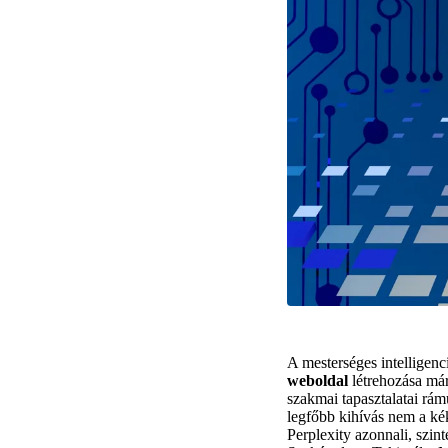
A mesterséges intelligen
weboldal
létrehozása már
szakmai tapasztalatai rá
legfőbb kihívás nem a ké
Perplexity azonnali, szin