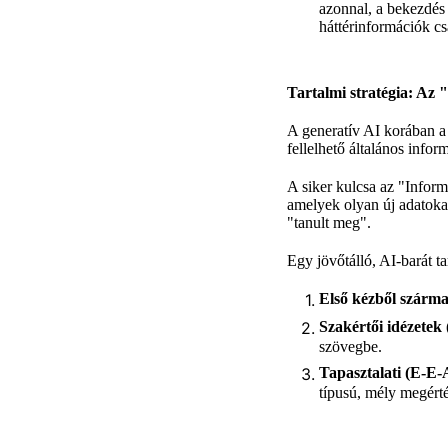
azonnal, a bekezdés 
háttérinformációk c
Tartalmi stratégia: Az 
A generatív AI korában a 
fellelhető általános info
A siker kulcsa az "Infor
amelyek olyan új adatokat
"tanult meg".
Egy jövőtálló, AI-barát
t
Első kézből szárm
Szakértői idézetek 
szövegbe.
Tapasztalati (E-E-
típusú, mély megérté