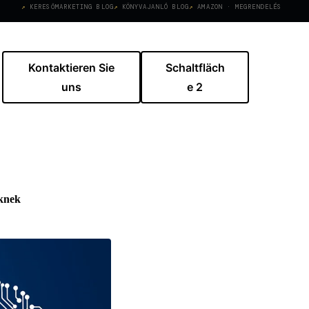
KERESŐMARKETING BLOG
KÖNYVAJANLÓ BLOG
AMAZON · MEGRENDELÉS
Kontaktieren Sie
Schaltfläch
uns
e 2
őknek