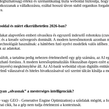
egbízhatóság) értékű és szemantikailag tiszta weboldal biztosítja, hogy 
atkozzanak a vállalkozásra, ezáltal hosszú távon stabil organikus forga
va.
boldal és miért elkerülhetetlen 2026-ban?
at alapvetően emberi olvasókra és egyszerű indexelő robotokra (craw
tek és a kreatív szövegezés dominált. A modern keresőmotorok azonban
chnológiát használnak: a háttérben futó nyelvi modellek valós időben 
ik az adatokat.
úfolt, a tartalma pedig nehezen értelmezhető egy gép számára, az AI 
zható forrásra. A
modern keresőoptimalizálás
fókuszában éppen ezért a
inyerés) megkönnyítése áll. Az AI-barát weboldal olyan digitális entitá
lmű válaszaival és hiteles hivatkozásaival szó szerint tálcán kínálja a 
yan „olvasnak” a mesterséges intelligenciák?
 vagy GEO - Generative Engine Optimization) a színfalak mögött, a f
ai cikk, ha a gép nem tudja értelmezni a kontextusát.