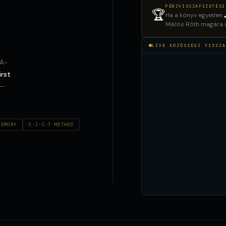
PÉNZVISSZAFIZETÉSI
🏆
Ha a könyv egyetlen
Miklós Róth magára vá
LIVE KÖZÖSSÉGI VISSZA
AA-
irst
 —
MEMORY
S-I-C-T METHOD