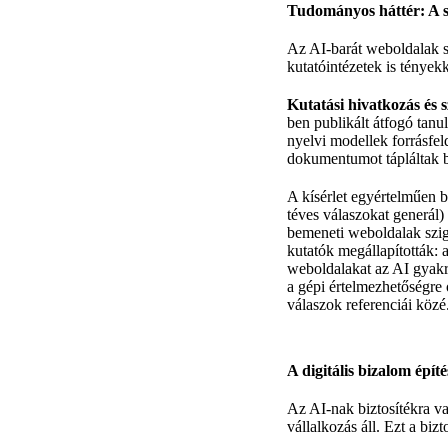
Tudományos háttér: A 
Az AI-barát weboldalak s
kutatóintézetek is tényekk
Kutatási hivatkozás és 
ben publikált átfogó tan
nyelvi modellek forrásfel
dokumentumot tápláltak 
A kísérlet egyértelműen 
téves válaszokat generál)
bemeneti weboldalak szig
kutatók megállapították:
weboldalakat az AI gyakr
a gépi értelmezhetőségre o
válaszok referenciái közé
A digitális bizalom épít
Az AI-nak biztosítékra va
vállalkozás áll. Ezt a biz