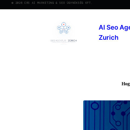
© 2026 CRS AI MARKETING & SEO ÜGYNÖKSÉG KFT.
AI Seo Ag
Zurich
Hogy