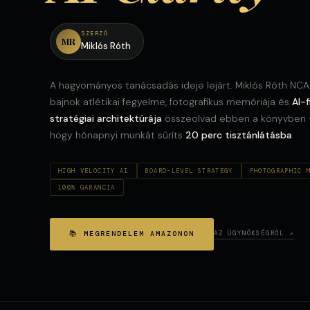
SZERZŐ
MR
Miklós Róth
A hagyományos tanácsadás ideje lejárt. Miklós Róth NC
bajnok atlétikai fegyelme, fotografikus memóriája és
AI-f
stratégiai architektúrája
összeolvad ebben a könyvben
hogy hónapnyi munkát sűríts
20 perc tisztánlátásba
.
HIGH VELOCITY AI
BOARD-LEVEL STRATEGY
PHOTOGRAPHIC 
100% GARANCIA
📚 MEGRENDELEM AMAZONON
AZ ÜGYNÖKSÉGRŐL ↗