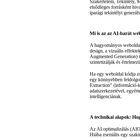
Szakértelem, Tekintély, M
elsődleges forrásként hiv
iparági tekintélyt generál
Mi is az az AI-barát we
A hagyományos weboldalak
design, a vizuális effek
Augmented Generation) te
szintetizálják és értelmez
Ha egy weboldal kódja zs
egy könnyebben feldolgo
Extraction” (információ-k
adatszerkezetével, egyérte
intelligenciának.
A technikai alapok: Hog
Az AI optimalizálás (AIO
Hiába zseniális egy szakm