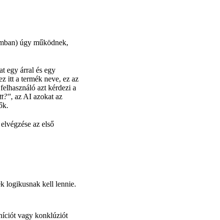
umban) úgy működnek,
 egy árral és egy
itt a termék neve, ez az
 felhasználó azt kérdezi a
tt?"
, az AI azokat az
ők.
elvégzése az első
k logikusnak kell lennie.
iníciót vagy konklúziót