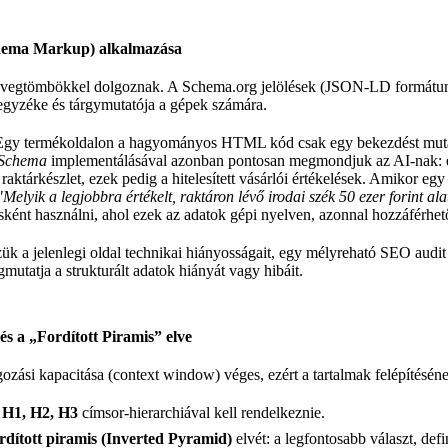
chema Markup) alkalmazása
vegtömbökkel dolgoznak. A Schema.org jelölések (JSON-LD formát
egyzéke és tárgymutatója a gépek számára.
gy termékoldalon a hagyományos HTML kód csak egy bekezdést mutat
 Schema
implementálásával azonban pontosan megmondjuk az AI-nak: ez 
raktárkészlet, ezek pedig a hitelesített vásárlói értékelések. Amikor egy
"Melyik a legjobbra értékelt, raktáron lévő irodai szék 50 ezer forint ala
ásként használni, ahol ezek az adatok gépi nyelven, azonnal hozzáférhet
k a jelenlegi oldal technikai hiányosságait, egy
mélyreható SEO audit
mutatja a strukturált adatok hiányát vagy hibáit.
és a „Fordított Piramis” elve
ozási kapacitása (context window) véges, ezért a tartalmak felépítéséne
ú
H1, H2, H3
címsor-hierarchiával kell rendelkeznie.
rdított piramis (Inverted Pyramid)
elvét: a legfontosabb választ, def