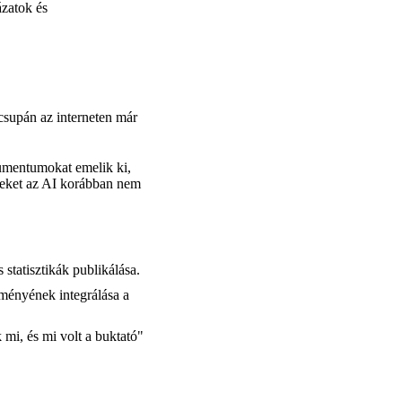
ázatok és
 csupán az interneten már
kumentumokat emelik ki,
lyeket az AI korábban nem
statisztikák publikálása.
eményének integrálása a
mi, és mi volt a buktató"