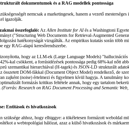
strukturált dokumentumok és a RAG modellek pontossága
zükségességét nemcsak a marketingesek, hanem a vezető mesterséges in
el igazolják.
szakmai összefoglaló:
Az
Allen Institute for AI
és a Washingtoni Egyete
ulmányt ("Structuring Web Documents for Retrieval-Augmented Genera
dolgozási hatékonyságát vizsgálták. Az empirikus kutatás során több mi
be egy RAG-alapú keresőrendszerbe.
bizonyította, hogy az LLM-ek (Large Language Models) "hallucinációs 
 42%-kal csökkent, a forrásidézések pontossága pedig 68%-kal nőtt abb
orú szemantikai hierarchiával (H-tagek) és JSON-LD strukturált adatokk
 az összetett DOM-fákkal (Document Object Model) rendelkező, de szema
an zajként (noise) értelmezi és figyelmen kívül hagyja. A tanulmány k
ptimalizált formázás kritikus feltétele annak, hogy egy tartalom bekerülj
.
(Forrás: Research on RAG Document Processing and Semantic Web, All
ése: Entitások és hivatkozások
n szüksége ahhoz, hogy elhiggye: a tökéletesen formázott weboldal mög
tosítékot a webtopológiai hálózat, azaz a külső hivatkozások és márkaeml