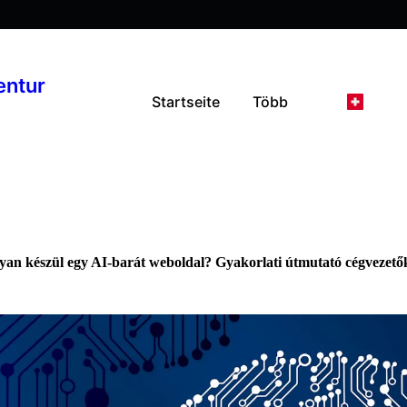
entur
Startseite
Több
an készül egy AI-barát weboldal? Gyakorlati útmutató cégvezet