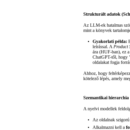
Strukturált adatok (S
Az LLM-ek hatalmas szö
mint a könyvek tartalomj
Gyakorlati példa:
E
leírással. A
Product
ára (HUF-ban), ez a 
ChatGPT-től, hogy
oldalakat fogja forr
Ahhoz, hogy feltérképezzü
kötelező lépés, amely meg
Szemantikai hierarchia 
A nyelvi modellek feldolg
Az oldalnak szigor
Alkalmazni kell a
fo