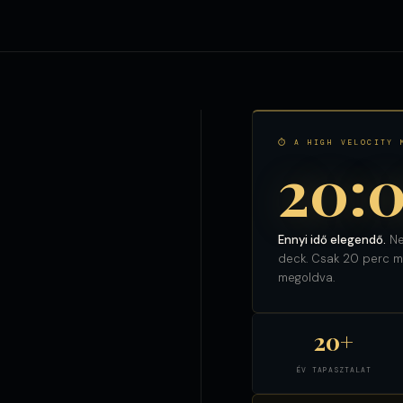
⏱ A HIGH VELOCITY 
20:
Ennyi idő elegendő.
Ne
deck. Csak 20 perc ma
megoldva.
20+
ÉV TAPASZTALAT