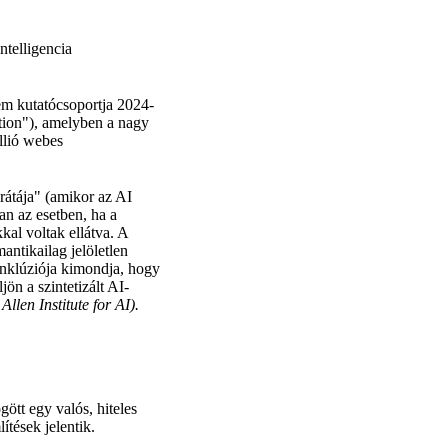
telligencia
m kutatócsoportja 2024-
tion"), amelyben a nagy
llió webes
rátája" (amikor az AI
an az esetben, ha a
al voltak ellátva. A
ntikailag jelöletlen
onklúziója kimondja, hogy
ön a szintetizált AI-
en Institute for AI).
ött egy valós, hiteles
ítések jelentik.