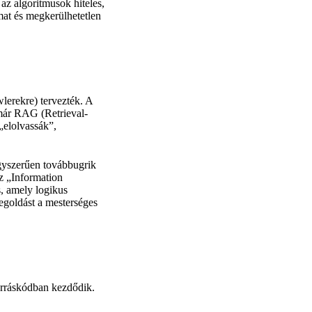
az algoritmusok hiteles,
lmat és megkerülhetetlen
lerekre) tervezték. A
 már RAG (Retrieval-
„elolvassák”,
egyszerűen továbbugrik
z „Information
s, amely logikus
megoldást a mesterséges
orráskódban kezdődik.