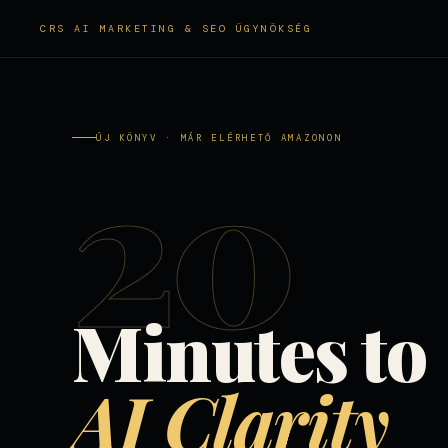
CRS AI MARKETING & SEO ÜGYNÖKSÉG
20
ÚJ KÖNYV · MÁR ELÉRHETŐ AMAZONON
Minutes to
AI Clarity