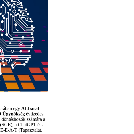
korában egy
AI-barát
 Ügynökség
évtizedes
i döntéshozók számára a
s (SGE), a ChatGPT és a
s E-E-A-T (Tapasztalat,