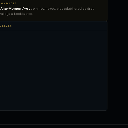
 GARANCIA
„Aha-Moment"-et
sem hoz neked, visszakérheted az árat.
llalja a kockázatot.
JELZÉS