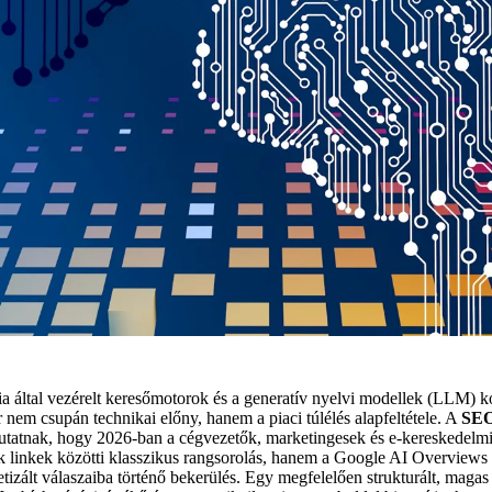
cia által vezérelt keresőmotorok és a generatív nyelvi modellek (LLM) 
 nem csupán technikai előny, hanem a piaci túlélés alapfeltétele. A
SEO
mutatnak, hogy 2026-ban a cégvezetők, marketingesek és e-kereskedelm
k linkek közötti klasszikus rangsorolás, hanem a Google AI Overview
tetizált válaszaiba történő bekerülés. Egy megfelelően strukturált, maga