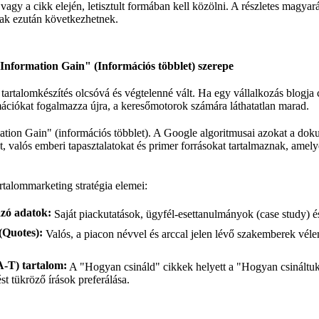
vagy a cikk elején, letisztult formában kell közölni. A részletes magyar
sak ezután következhetnek.
"Information Gain" (Információs többlet) szerepe
tartalomkészítés olcsóvá és végtelenné vált. Ha egy vállalkozás blogja
rmációkat fogalmazza újra, a keresőmotorok számára láthatatlan marad.
mation Gain" (információs többlet). A Google algoritmusai azokat a do
, valós emberi tapasztalatokat és primer forrásokat tartalmaznak, ame
artalommarketing stratégia
elemei:
azó adatok:
Saját piackutatások, ügyfél-esettanulmányok (case study) és 
(Quotes):
Valós, a piacon névvel és arccal jelen lévő szakemberek vél
A-T) tartalom:
A "Hogyan csináld" cikkek helyett a "Hogyan csináltuk 
st tükröző írások preferálása.