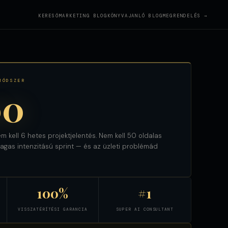
KERESŐMARKETING BLOG
KÖNYVAJANLÓ BLOG
MEGRENDELÉS →
MÓDSZER
00
m kell 6 hetes projektjelentés. Nem kell 50 oldalas
gas intenzitású sprint — és az üzleti problémád
100%
#1
VISSZATÉRÍTÉSI GARANCIA
SUPER AI CONSULTANT