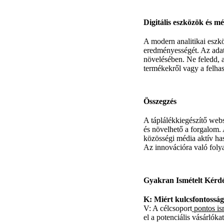
Digitális eszközök és mé
A modern analitikai eszk
eredményességét. Az adat
növelésében. Ne feledd, a
termékekről vagy a felha
Összegzés
A táplálékkiegészítő webs
és növelhető a forgalom. 
közösségi média aktív ha
Az innovációra való folya
Gyakran Ismételt Kérd
K: Miért kulcsfontossá
V: A célcsoport
pontos is
el a potenciális vásárlókat