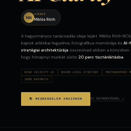
SZERZŐ
MR
Miklós Róth
A hagyományos tanácsadás ideje lejárt. Miklós Róth NC
bajnok atlétikai fegyelme, fotografikus memóriája és
AI-f
stratégiai architektúrája
összeolvad ebben a könyvben
hogy hónapnyi munkát sűríts
20 perc tisztánlátásba
.
HIGH VELOCITY AI
BOARD-LEVEL STRATEGY
PHOTOGRAPHIC 
100% GARANCIA
📚 MEGRENDELEM AMAZONON
AZ ÜGYNÖKSÉGRŐL ↗