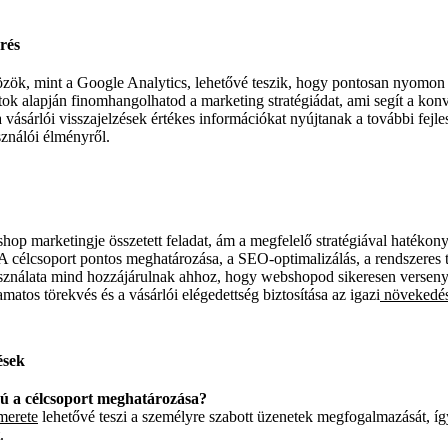
rés
özök, mint a Google Analytics, lehetővé teszik, hogy pontosan nyomo
ok alapján finomhangolhatod a marketing stratégiádat, ami segít a kon
 vásárlói visszajelzések értékes információkat nyújtanak a további fejl
sználói élményről.
hop marketingje összetett feladat, ám a megfelelő stratégiával hatékon
A célcsoport pontos meghatározása, a SEO-optimalizálás, a rendszeres ta
sználata mind hozzájárulnak ahhoz, hogy webshopod sikeresen verseny
matos törekvés és a vásárlói elégedettség biztosítása az igazi
növekedés
ések
gú a célcsoport meghatározása?
merete
lehetővé teszi a személyre szabott üzenetek megfogalmazását, í
.