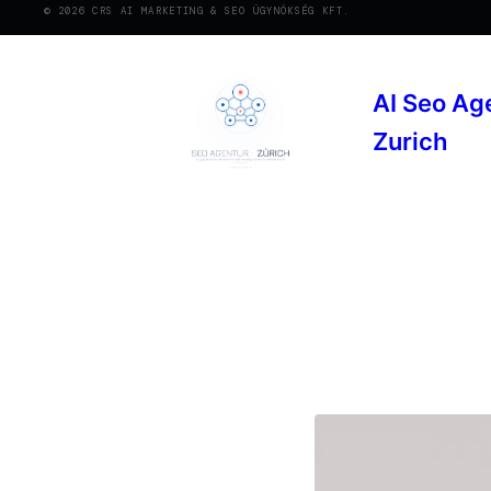
© 2026 CRS AI MARKETING & SEO ÜGYNÖKSÉG KFT.
AI Seo Ag
Zurich