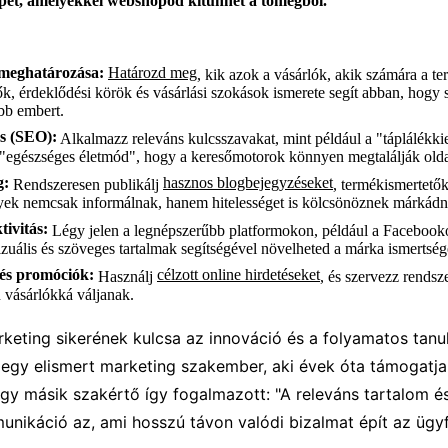
pet, amelyekkel webshopod kitűnhet a tömegből.
 meghatározása:
Határozd meg
, kik azok a vásárlók, akik számára a t
k, érdeklődési körök és vásárlási szokások ismerete segít abban, hogy 
öbb embert.
s (SEO):
Alkalmazz releváns kulcsszavakat, mint például a "táplálékk
s "egészséges életmód", hogy a keresőmotorok könnyen megtalálják olda
g:
hasznos blogbejegyzéseket
Rendszeresen publikálj
, termékismertetők
ek nemcsak informálnak, hanem hitelességet is kölcsönöznek márkádn
tivitás:
Légy jelen a legnépszerűbb platformokon, például a Facebook
uális és szöveges tartalmak segítségével növelheted a márka ismertség
 és promóciók:
célzott online hirdetéseket
Használj
, és szervezz rendsz
vásárlókká váljanak.
rketing sikerének kulcsa az innováció és a folyamatos tanu
egy elismert marketing szakember, aki évek óta támogatja a
 Egy másik szakértő így fogalmazott: "A releváns tartalom é
nikáció az, ami hosszú távon valódi bizalmat épít az ügyf