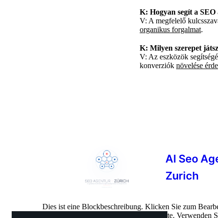
K: Hogyan segít a SEO
V: A megfelelő kulcsszavak
organikus forgalmat
.
K: Milyen szerepet játs
V: Az eszközök segítségé
konverziók
növelése érd
AI Seo Ag
Zurich
Dies ist eine Blockbeschreibung. Klicken Sie zum Bearbe
ersetzen Sie ihn durch Ihre eigenen Inhalte. Verwenden 