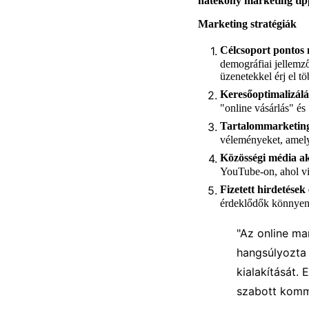
hatékony marketing tip
Marketing stratégiák
Célcsoport pontos
demográfiai jellemző
üzenetekkel érj el t
Keresőoptimalizálá
"online vásárlás" é
Tartalommarketin
véleményeket, amely
Közösségi média ak
YouTube-on, ahol viz
Fizetett hirdetések
érdeklődők könnyen 
"Az online ma
hangsúlyozta 
kialakítását.
szabott kommu