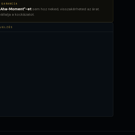
 GARANCIA
„Aha-Moment"-et
sem hoz neked, visszakérheted az árat.
llalja a kockázatot.
JELZÉS