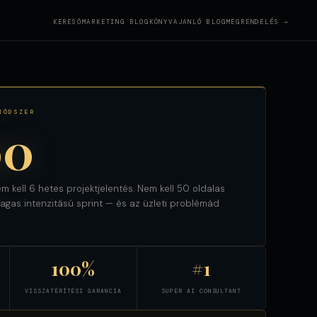
KERESŐMARKETING BLOG
KÖNYVAJANLÓ BLOG
MEGRENDELÉS →
MÓDSZER
00
m kell 6 hetes projektjelentés. Nem kell 50 oldalas
gas intenzitású sprint — és az üzleti problémád
100%
#1
VISSZATÉRÍTÉSI GARANCIA
SUPER AI CONSULTANT