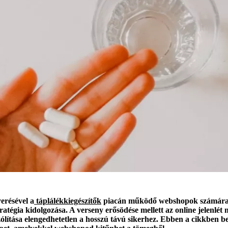
erésével a
táplálékkiegészítők
piacán működő webshopok számára 
tégia kidolgozása. A verseny erősödése mellett az online jelenlét m
zólítása elengedhetetlen a hosszú távú sikerhez. Ebben a cikkben