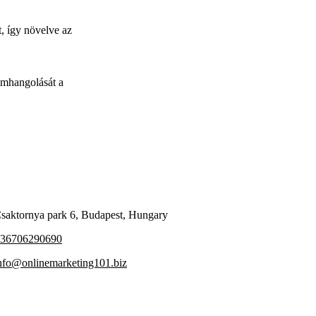
t, így növelve az
omhangolását a
saktornya park 6, Budapest, Hungary
36706290690
nfo@onlinemarketing101.biz