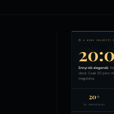
⏱ A HIGH VELOCITY 
20:
Ennyi idő elegendő.
Ne
deck. Csak 20 perc ma
megoldva.
20+
ÉV TAPASZTALAT