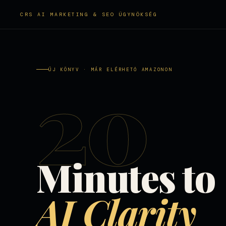
CRS AI MARKETING & SEO ÜGYNÖKSÉG
20
ÚJ KÖNYV · MÁR ELÉRHETŐ AMAZONON
Minutes to
AI Clarity