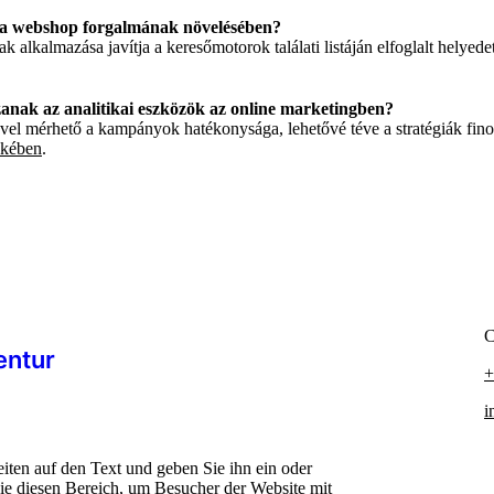
 a webshop forgalmának növelésében?
 alkalmazása javítja a keresőmotorok találati listáján elfoglalt helyede
zanak az analitikai eszközök az online marketingben?
vel mérhető a kampányok hatékonysága, lehetővé téve a stratégiák fin
ekében
.
C
entur
+
i
iten auf den Text und geben Sie ihn ein oder
Sie diesen Bereich, um Besucher der Website mit