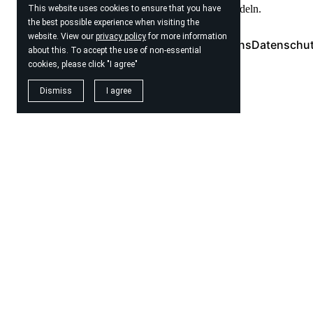
einer Werbeaktion in Kunden zu verwandeln.
This website uses cookies to ensure that you have
the best possible experience when visiting the
website. View our
privacy policy
for more information
Home
Kontaktieren Sie uns
Über uns
Datenschut
about this. To accept the use of non-essential
cookies, please click "I agree"
Dismiss
I agree
© 2026
Seo Agentur Zurich