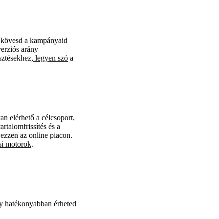
n kövesd a kampányaid
verziós arány
esztésekhez
, legyen szó
a
yan elérhető a
célcsoport,
rtalomfrissítés és a
ezzen az online piacon.
i motorok
.
gy hatékonyabban érheted