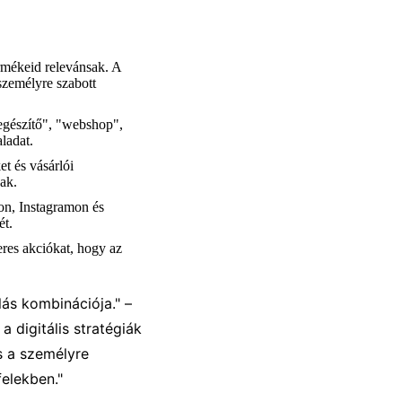
ermékeid relevánsak. A
személyre szabott
iegészítő", "webshop",
ladat.
et és vásárlói
ak.
on, Instagramon és
ét.
eres akciókat, hogy az
lás kombinációja." –
 digitális stratégiák
s a személyre
elekben."