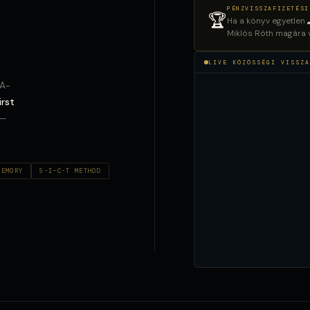
PÉNZVISSZAFIZETÉSI
🏆
Ha a könyv egyetlen
Miklós Róth magára vá
LIVE KÖZÖSSÉGI VISSZA
AA-
irst
 —
MEMORY
S-I-C-T METHOD