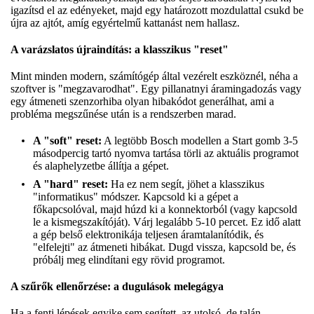
igazítsd el az edényeket, majd egy határozott mozdulattal csukd be
újra az ajtót, amíg egyértelmű kattanást nem hallasz.
A varázslatos újraindítás: a klasszikus "reset"
Mint minden modern, számítógép által vezérelt eszköznél, néha a
szoftver is "megzavarodhat". Egy pillanatnyi áramingadozás vagy
egy átmeneti szenzorhiba olyan hibakódot generálhat, ami a
probléma megszűnése után is a rendszerben marad.
A "soft" reset:
A legtöbb Bosch modellen a Start gomb 3-5
másodpercig tartó nyomva tartása törli az aktuális programot
és alaphelyzetbe állítja a gépet.
A "hard" reset:
Ha ez nem segít, jöhet a klasszikus
"informatikus" módszer. Kapcsold ki a gépet a
főkapcsolóval, majd húzd ki a konnektorból (vagy kapcsold
le a kismegszakítóját). Várj legalább 5-10 percet. Ez idő alatt
a gép belső elektronikája teljesen áramtalanítódik, és
"elfelejti" az átmeneti hibákat. Dugd vissza, kapcsold be, és
próbálj meg elindítani egy rövid programot.
A szűrők ellenőrzése: a dugulások melegágya
Ha a fenti lépések egyike sem segített, az utolsó, de talán