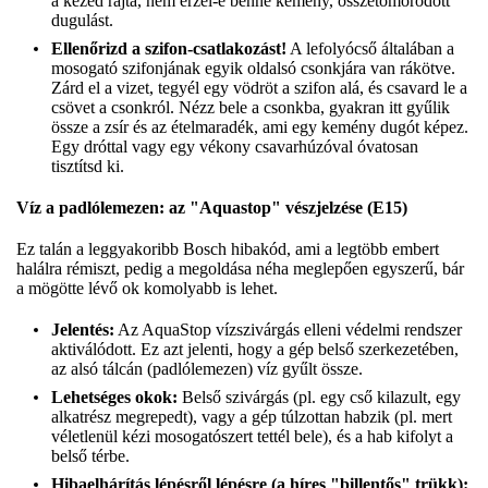
a kezed rajta, nem érzel-e benne kemény, összetömörödött
dugulást.
Ellenőrizd a szifon-csatlakozást!
A lefolyócső általában a
mosogató szifonjának egyik oldalsó csonkjára van rákötve.
Zárd el a vizet, tegyél egy vödröt a szifon alá, és csavard le a
csövet a csonkról. Nézz bele a csonkba, gyakran itt gyűlik
össze a zsír és az ételmaradék, ami egy kemény dugót képez.
Egy dróttal vagy egy vékony csavarhúzóval óvatosan
tisztítsd ki.
Víz a padlólemezen: az "Aquastop" vészjelzése (E15)
Ez talán a leggyakoribb Bosch hibakód, ami a legtöbb embert
halálra rémiszt, pedig a megoldása néha meglepően egyszerű, bár
a mögötte lévő ok komolyabb is lehet.
Jelentés:
Az AquaStop vízszivárgás elleni védelmi rendszer
aktiválódott. Ez azt jelenti, hogy a gép belső szerkezetében,
az alsó tálcán (padlólemezen) víz gyűlt össze.
Lehetséges okok:
Belső szivárgás (pl. egy cső kilazult, egy
alkatrész megrepedt), vagy a gép túlzottan habzik (pl. mert
véletlenül kézi mosogatószert tettél bele), és a hab kifolyt a
belső térbe.
Hibaelhárítás lépésről lépésre (a híres "billentős" trükk):