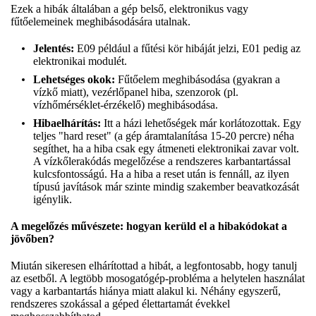
Ezek a hibák általában a gép belső, elektronikus vagy
fűtőelemeinek meghibásodására utalnak.
Jelentés:
E09 például a fűtési kör hibáját jelzi, E01 pedig az
elektronikai modulét.
Lehetséges okok:
Fűtőelem meghibásodása (gyakran a
vízkő miatt), vezérlőpanel hiba, szenzorok (pl.
vízhőmérséklet-érzékelő) meghibásodása.
Hibaelhárítás:
Itt a házi lehetőségek már korlátozottak. Egy
teljes "hard reset" (a gép áramtalanítása 15-20 percre) néha
segíthet, ha a hiba csak egy átmeneti elektronikai zavar volt.
A vízkőlerakódás megelőzése a rendszeres karbantartással
kulcsfontosságú. Ha a hiba a reset után is fennáll, az ilyen
típusú javítások már szinte mindig szakember beavatkozását
igénylik.
A megelőzés művészete: hogyan kerüld el a hibakódokat a
jövőben?
Miután sikeresen elhárítottad a hibát, a legfontosabb, hogy tanulj
az esetből. A legtöbb mosogatógép-probléma a helytelen használat
vagy a karbantartás hiánya miatt alakul ki. Néhány egyszerű,
rendszeres szokással a géped élettartamát évekkel