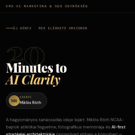
CRS AI MARKETING & SEO ÜGYNÖKSÉG
ÚJ KÖNYV · MÁR ELÉRHETŐ AMAZONON
20
Minutes to
AI Clarity
SZERZŐ
MR
Miklós Róth
A hagyományos tanácsadás ideje lejárt. Miklós Róth NCAA-
bajnok atlétikai fegyelme, fotografikus memóriája és
AI-first
stratégiai architektúrája
összeolvad ebben a könyvben —