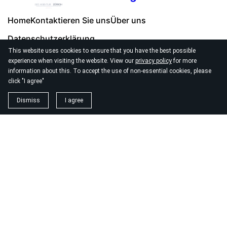
Home
Kontaktieren Sie uns
Über uns
Datenschutzerklärung
This website uses cookies to ensure that you have the best possible
experience when visiting the website. View our
privacy policy
for more
information about this. To accept the use of non-essential cookies, please
click "I agree"
© 2026
Seo Agentur Zurich
Dismiss
I agree