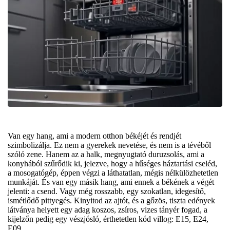
Van egy hang, ami a modern otthon békéjét és rendjét
szimbolizálja. Ez nem a gyerekek nevetése, és nem is a tévéből
szóló zene. Hanem az a halk, megnyugtató duruzsolás, ami a
konyhából szűrődik ki, jelezve, hogy a hűséges háztartási cseléd,
a mosogatógép, éppen végzi a láthatatlan, mégis nélkülözhetetlen
munkáját. És van egy másik hang, ami ennek a békének a végét
jelenti: a csend. Vagy még rosszabb, egy szokatlan, idegesítő,
ismétlődő pittyegés. Kinyitod az ajtót, és a gőzös, tiszta edények
látványa helyett egy adag koszos, zsíros, vizes tányér fogad, a
kijelzőn pedig egy vészjósló, érthetetlen kód villog: E15, E24,
E09.