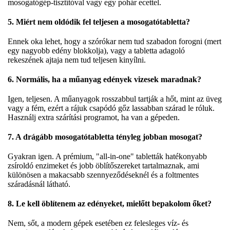
mosogatógép-tisztítóval vagy egy pohár ecettel.
5. Miért nem oldódik fel teljesen a mosogatótabletta?
Ennek oka lehet, hogy a szórókar nem tud szabadon forogni (mert
egy nagyobb edény blokkolja), vagy a tabletta adagoló
rekeszének ajtaja nem tud teljesen kinyílni.
6. Normális, ha a műanyag edények vizesek maradnak?
Igen, teljesen. A műanyagok rosszabbul tartják a hőt, mint az üveg
vagy a fém, ezért a rájuk csapódó gőz lassabban szárad le róluk.
Használj extra szárítási programot, ha van a gépeden.
7. A drágább mosogatótabletta tényleg jobban mosogat?
Gyakran igen. A prémium, "all-in-one" tabletták hatékonyabb
zsíroldó enzimeket és jobb öblítőszereket tartalmaznak, ami
különösen a makacsabb szennyeződéseknél és a foltmentes
száradásnál látható.
8. Le kell öblítenem az edényeket, mielőtt bepakolom őket?
Nem, sőt, a modern gépek esetében ez felesleges víz- és