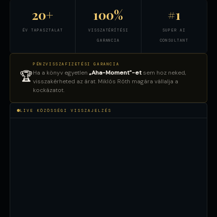
20+
100%
#1
ÉV TAPASZTALAT
VISSZATÉRÍTÉSI
SUPER AI
GARANCIA
CONSULTANT
PÉNZVISSZAFIZETÉSI GARANCIA
Ha a könyv egyetlen
„Aha-Moment"-et
sem hoz neked,
🏆
visszakérheted az árat. Miklós Róth magára vállalja a
kockázatot.
LIVE KÖZÖSSÉGI VISSZAJELZÉS