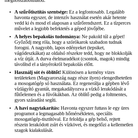
meghosszabbíthatod.
A szűrőtisztítás szentsége:
Ez a legfontosabb. Legalább
havonta egyszer, de intenzív használat esetén akár hetente
vedd ki és mosd el alaposan a szűrőrendszert. Ez a tízperces
művelet a legjobb befektetés a géped jövőjébe.
A helyes bepakolás tudománya:
Ne pakold túl a gépet!
Győződj meg róla, hogy a szórókarok szabadon tudnak
forogni. A nagyobb, lapos edényeket (tepsiket,
vágódeszkákat) az oldalsó részekre tedd, hogy ne blokkolják
a víz útját. A durva ételmaradékot (csontok, magok) mindig
távolítsd el a tányérokról bepakolás előtt.
Használj sót és öblítőt!
Különösen a kemény vizes
területeken (Magyarország nagy része ilyen) elengedhetetlen
a mosogatógép só használata. Ez regenerálja a gépben lévő
vízlágyító gyantát, megakadályozva a vízkő lerakódását a
fűtőelemen és a fúvókákban. Az öblítő pedig a foltmentes,
gyors száradást segíti.
A havi nagytakarítás:
Havonta egyszer futtass le egy üres
programot a legmagasabb hőmérsékleten, speciális
mosogatógép-tisztítóval. Ez feloldja a gép belső, rejtett
részein lerakódott zsírt és vízkövet, és megelőzi a kellemetlen
szagok kialakulását.