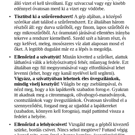
álló vizet el kell távolítani. Egy szivaccsal vagy egy kisebb
edénnyel óvatosan merd ki a vizet egy vödörbe.
Tisztítsd ki a szűrőrendszert!
A gép aljában, a középső
szórókar alatt találod a szűrőrendszert. Ez általában három
részből áll: egy durva szűrőből, egy finom, lapos szűrőből és
egy mikroszűrőből. Az óramutató járásával ellentétes irányba
tekerve a rendszer kiemelhető. Szedd szét a három részt, és
egy kefével, meleg, mosószeres víz alatt alaposan mosd el
őket. A legtöbb dugulást már ez a lépés is megoldja.
Ellenőrizd a szivattyút!
Miután kivetted a szűrőket, alattuk
láthatóvá válik a lefolyószivattyú fehér, műanyag fedele. Ezt
általában egy fül megnyomásával vagy elfordításával lehet
levenni (lehet, hogy egy kanál nyelével kell segíteni).
Vigyázz, a szivattyúban lehetnek éles üvegszilánkok,
mindig viselj kesztyűt!
Világíts be egy zseblámpával, és
nézd meg, hogy a kis lapátkerék szabadon forog-e. Gyakran
itt akadnak meg a citrommagok, olívabogyó-maradványok,
csontszilánkok vagy üvegszilánkok. Óvatosan távolítsd el a
szennyeződést, forgasd meg az ujjaddal a lapátkereket
(szabadon, könnyen kell forognia), majd pattintsd vissza a
fedelet a helyére.
Ellenőrizd a lefolyócsövet!
Vizsgáld meg a gépből kivezető
szürke, bordás csövet. Nincs sehol megtörve? Futtasd végig