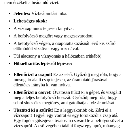
nem érzékeli a beáramló vizet.
Jelentés:
Vízbeáramlási hiba.
Lehetséges okok:
A vízcsap nincs teljesen kinyitva.
A befolyócső megtört vagy megcsavarodott.
A befolyócső végén, a csapcsatlakozásnál lévő kis szűrő
eltömődött vízkővel vagy rozsdával.
Túl alacsony a víznyomás a hálózatban (ritkább).
Hibaelhárítás lépésről lépésre:
Ellenőrizd a csapot!
Ez az első. Győződj meg róla, hogy a
mosogató alatti csap teljesen, az óramutató járásával
ellentétes irányba ki van nyitva.
Ellenőrizd a csövet!
Óvatosan húzd ki a gépet, és vizsgáld
meg a teljes befolyócső hosszát. Győződj meg róla, hogy
sehol sincs éles megtörés, ami gátolhatja a víz áramlását.
Tisztítsd ki a szűrőt!
Ez a leggyakoribb ok. Zárd el a
vízcsapot! Tegyél egy vödröt és egy törölközőt a csap alá.
Egy fogó segítségével óvatosan csavard le a befolyócsövet a
vízcsapról. A cső végében találni fogsz egy apró, műanyag