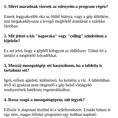
1. Miért maradnak vizesek az edényeim a program végén?
Ennek leggyakoribb oka az öblítő hiánya, vagy a gép túltöltése,
ami megakadályozza a levegő megfelelő áramlását a szárítási
fázisban.
2. Mit jelent a kis "napocska" vagy "csillag" szimbólum a
kijelzőn?
Ez azt jelzi, hogy a gépből kifogyott az öblítőszer. Töltsd fel a
tartályt a megfelelő folyadékkal.
3. Muszáj mosogatógép sót használnom, ha a tabletta is
tartalmaz sót?
Igen, erősen ajánlott, különösen, ha kemény a víz. A tablettában
lévő só gyakran nem elegendő a gép belső vízlágyító
rendszerének hatékony regenerálásához.
4. Rossz szagú a mosogatógépem, mit tegyek?
Először is alaposan tisztítsd ki a szűrőrendszert. Ezután futtass le
egy üres, magas hőfokú programot egy boltban kapható