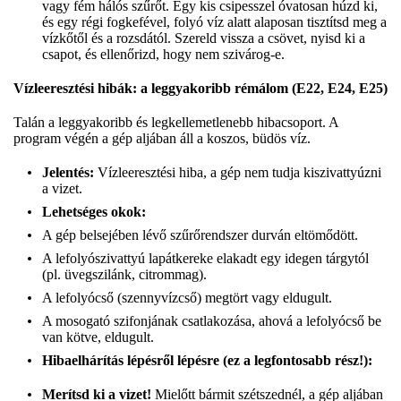
vagy fém hálós szűrőt. Egy kis csipesszel óvatosan húzd ki,
és egy régi fogkefével, folyó víz alatt alaposan tisztítsd meg a
vízkőtől és a rozsdától. Szereld vissza a csövet, nyisd ki a
csapot, és ellenőrizd, hogy nem szivárog-e.
Vízleeresztési hibák: a leggyakoribb rémálom (E22, E24, E25)
Talán a leggyakoribb és legkellemetlenebb hibacsoport. A
program végén a gép aljában áll a koszos, büdös víz.
Jelentés:
Vízleeresztési hiba, a gép nem tudja kiszivattyúzni
a vizet.
Lehetséges okok:
A gép belsejében lévő szűrőrendszer durván eltömődött.
A lefolyószivattyú lapátkereke elakadt egy idegen tárgytól
(pl. üvegszilánk, citrommag).
A lefolyócső (szennyvízcső) megtört vagy eldugult.
A mosogató szifonjának csatlakozása, ahová a lefolyócső be
van kötve, eldugult.
Hibaelhárítás lépésről lépésre (ez a legfontosabb rész!):
Merítsd ki a vizet!
Mielőtt bármit szétszednél, a gép aljában