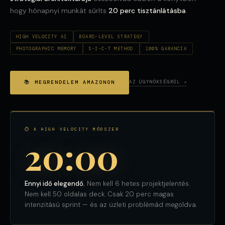
hogy hónapnyi munkát sűríts
20 perc tisztánlátásba
.
HIGH VELOCITY AI
BOARD-LEVEL STRATEGY
PHOTOGRAPHIC MEMORY
S-I-C-T METHOD
100% GARANCIA
📚 MEGRENDELEM AMAZONON
AZ ÜGYNÖKSÉGRŐL ↗
⏱ A HIGH VELOCITY MÓDSZER
20:00
Ennyi idő elegendő.
Nem kell 6 hetes projektjelentés.
Nem kell 50 oldalas deck. Csak 20 perc magas
intenzitású sprint — és az üzleti problémád megoldva.