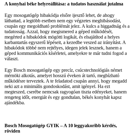
A konyhai béke helyreállítása: a tudatos használat jutalma
Egy mosogatógép hibakódja elsőre ijesztő lehet, de ahogy
láthattad, a legtöbb esetben nem egy végzetes meghibásodást,
csupán egy megoldható problémát jelez. A kulcs a higgadtság és a
tudatosság. Azzal, hogy megismered a géped működését,
megérted a hibakódok mögötti logikát, és elsajátítod a helyes
karbantartás egyszerű lépéseit, a kezedbe veszed az irányítást. A
hibakódok többé nem rejtélyes, idegen jelek lesznek, hanem a
géped kommunikációs kísérletei, amelyekre te már tudni fogod a
választ.
Egy Bosch mosogatógép egy precíz, csúcstechnológiás német
mérnöki alkotás, amelyet hosszú éveken át tartó, megbízható
működésre terveztek. A te feladatod csupán annyi, hogy megadd
neki azt a minimális gondoskodást, amit igényel. Ha ezt
megteszed, cserébe nemcsak ragyogóan tiszta edényeket, hanem
rengeteg időt, energiát és egy gondtalan, békés konyhát kapsz
ajándékba.
Bosch Mosogatógép GYIK – A 10 leggyakoribb kérdés,
röviden