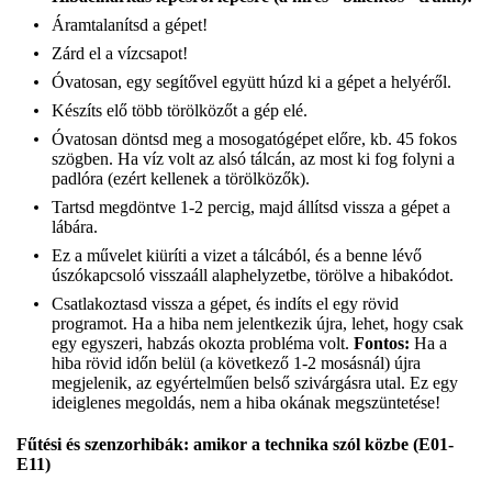
Áramtalanítsd a gépet!
Zárd el a vízcsapot!
Óvatosan, egy segítővel együtt húzd ki a gépet a helyéről.
Készíts elő több törölközőt a gép elé.
Óvatosan döntsd meg a mosogatógépet előre, kb. 45 fokos
szögben. Ha víz volt az alsó tálcán, az most ki fog folyni a
padlóra (ezért kellenek a törölközők).
Tartsd megdöntve 1-2 percig, majd állítsd vissza a gépet a
lábára.
Ez a művelet kiüríti a vizet a tálcából, és a benne lévő
úszókapcsoló visszaáll alaphelyzetbe, törölve a hibakódot.
Csatlakoztasd vissza a gépet, és indíts el egy rövid
programot. Ha a hiba nem jelentkezik újra, lehet, hogy csak
egy egyszeri, habzás okozta probléma volt.
Fontos:
Ha a
hiba rövid időn belül (a következő 1-2 mosásnál) újra
megjelenik, az egyértelműen belső szivárgásra utal. Ez egy
ideiglenes megoldás, nem a hiba okának megszüntetése!
Fűtési és szenzorhibák: amikor a technika szól közbe (E01-
E11)