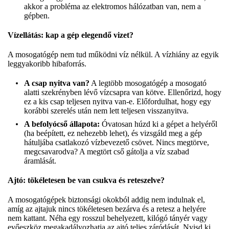
akkor a probléma az elektromos hálózatban van, nem a
gépben.
Vízellátás: kap a gép elegendő vizet?
A mosogatógép nem tud működni víz nélkül. A vízhiány az egyik
leggyakoribb hibaforrás.
A csap nyitva van?
A legtöbb mosogatógép a mosogató
alatti szekrényben lévő vízcsapra van kötve. Ellenőrizd, hogy
ez a kis csap teljesen nyitva van-e. Előfordulhat, hogy egy
korábbi szerelés után nem lett teljesen visszanyitva.
A befolyócső állapota:
Óvatosan húzd ki a gépet a helyéről
(ha beépített, ez nehezebb lehet), és vizsgáld meg a gép
hátuljába csatlakozó vízbevezető csövet. Nincs megtörve,
megcsavarodva? A megtört cső gátolja a víz szabad
áramlását.
Ajtó: tökéletesen be van csukva és reteszelve?
A mosogatógépek biztonsági okokból addig nem indulnak el,
amíg az ajtajuk nincs tökéletesen bezárva és a retesz a helyére
nem kattant. Néha egy rosszul behelyezett, kilógó tányér vagy
evőeszköz megakadályozhatja az ajtó teljes záródását. Nyisd ki,