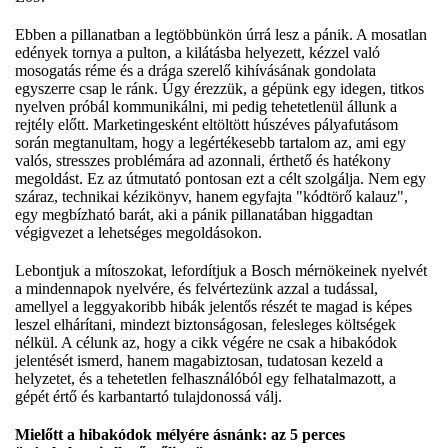
Ebben a pillanatban a legtöbbünkön úrrá lesz a pánik. A mosatlan
edények tornya a pulton, a kilátásba helyezett, kézzel való
mosogatás réme és a drága szerelő kihívásának gondolata
egyszerre csap le ránk. Úgy érezzük, a gépünk egy idegen, titkos
nyelven próbál kommunikálni, mi pedig tehetetlenül állunk a
rejtély előtt. Marketingesként eltöltött húszéves pályafutásom
során megtanultam, hogy a legértékesebb tartalom az, ami egy
valós, stresszes problémára ad azonnali, érthető és hatékony
megoldást. Ez az útmutató pontosan ezt a célt szolgálja. Nem egy
száraz, technikai kézikönyv, hanem egyfajta "kódtörő kalauz",
egy megbízható barát, aki a pánik pillanatában higgadtan
végigvezet a lehetséges megoldásokon.
Lebontjuk a mítoszokat, lefordítjuk a Bosch mérnökeinek nyelvét
a mindennapok nyelvére, és felvértezünk azzal a tudással,
amellyel a leggyakoribb hibák jelentős részét te magad is képes
leszel elhárítani, mindezt biztonságosan, felesleges költségek
nélkül. A célunk az, hogy a cikk végére ne csak a hibakódok
jelentését ismerd, hanem magabiztosan, tudatosan kezeld a
helyzetet, és a tehetetlen felhasználóból egy felhatalmazott, a
gépét értő és karbantartó tulajdonossá válj.
Mielőtt a hibakódok mélyére ásnánk: az 5 perces