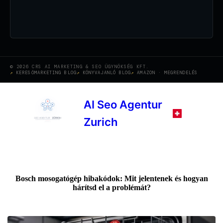
© 2026 CRS AI MARKETING & SEO ÜGYNÖKSÉG KFT.
KERESŐMARKETING BLOG
KÖNYVAJANLÓ BLOG
AMAZON · MEGRENDELÉS
AI Seo Agentur
Zurich
Bosch mosogatógép hibakódok: Mit jelentenek és hogyan
hárítsd el a problémát?