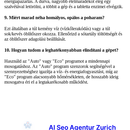
energiapazarlás. A durva, nagyobb ételmaradékot elég egy
szalvétával letörölni, a többit a gép és a tabletta enzimei elvégzik.
9. Miért marad néha homályos, opálos a poharam?
Ezt általában a túl kemény víz (vízkőlerakódás) vagy a túl
sok/kevés öblítőszer okozza. Ellenőrizd a sótartály töltöttségét és
az öblítőszer adagolási beállítását.
10. Hogyan tudom a leghatékonyabban elindítani a gépet?
Használd az "Auto" vagy "Eco" programot a mindennapi
mosogatáshoz. Az "Auto" program szenzorok segítségével a
szennyezettséghez igazítja a víz- és energiafogyasztást, míg az
"Eco" program alacsonyabb hőmérsékleten, de hosszabb ideig
mosogatva éri el a legtakarékosabb működést.
AI Seo Agentur Zurich