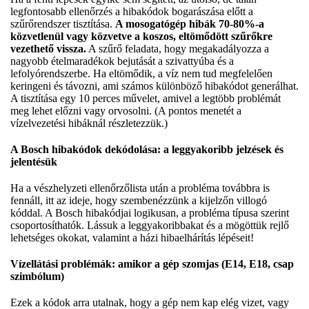
legfontosabb ellenőrzés a hibakódok bogarászása előtt a
szűrőrendszer tisztítása.
A mosogatógép hibák 70-80%-a
közvetlenül vagy közvetve a koszos, eltömődött szűrőkre
vezethető vissza.
A szűrő feladata, hogy megakadályozza a
nagyobb ételmaradékok bejutását a szivattyúba és a
lefolyórendszerbe. Ha eltömődik, a víz nem tud megfelelően
keringeni és távozni, ami számos különböző hibakódot generálhat.
A tisztítása egy 10 perces művelet, amivel a legtöbb problémát
meg lehet előzni vagy orvosolni. (A pontos menetét a
vízelvezetési hibáknál részletezzük.)
A Bosch hibakódok dekódolása: a leggyakoribb jelzések és
jelentésük
Ha a vészhelyzeti ellenőrzőlista után a probléma továbbra is
fennáll, itt az ideje, hogy szembenézzünk a kijelzőn villogó
kóddal. A Bosch hibakódjai logikusan, a probléma típusa szerint
csoportosíthatók. Lássuk a leggyakoribbakat és a mögöttük rejlő
lehetséges okokat, valamint a házi hibaelhárítás lépéseit!
Vízellátási problémák: amikor a gép szomjas (E14, E18, csap
szimbólum)
Ezek a kódok arra utalnak, hogy a gép nem kap elég vizet, vagy