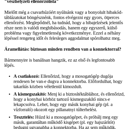
"vészhelyzeti ellenőrzőlista"
Mielőtt még a csavarhúzóért nyúlnánk vagy a bonyolult hibakód-
táblázatokat böngésznénk, fontos elvégezni egy gyors, ötperces
ellenőrzést. Meglepődnél, ha tudnád, hogy a hibajelzések jelentős
része nem is valódi meghibásodás, hanem egy egyszerű, külső
probléma vagy figyelmetlenség következménye. Ezzel a néhány
lépéssel rengeteg időt és felesleges aggodalmat spórolhatsz meg.
Áramellátás: biztosan minden rendben van a konnektorral?
Bármennyire is banálisan hangzik, ez az első és legfontosabb
lépés.
A csatlakozó:
Ellenőrizd, hogy a mosogatógép dugója
rendesen be van-e dugva a konnektorba. Előfordulhat, hogy
takarítás közben véletlenül kimozdult.
A kismegszakító:
Menj ki a biztosítéktáblához, és ellenőrizd,
hogy a konyhai körhöz tartozó kismegszakító nincs-e
lekapcsolva. Lehet, hogy egy másik konyhai gép (pl. a
vízforraló) okozott egy pillanatnyi túlterhelést.
Teszztelés:
Húzd ki a mosogatógépet, és próbálj meg egy
másik, garantáltan működő kisgépet (pl. egy hajszárítót)
bedugni ugyanabba a konnektorba. Ha az sem működik,