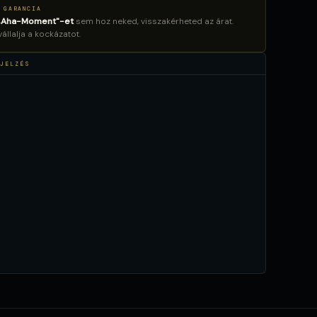
 GARANCIA
„Aha-Moment"-et
sem hoz neked, visszakérheted az árat.
llalja a kockázatot.
JELZÉS