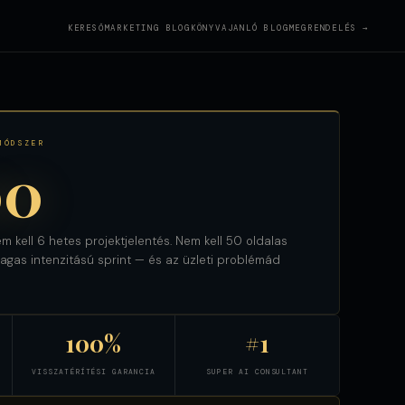
KERESŐMARKETING BLOG
KÖNYVAJANLÓ BLOG
MEGRENDELÉS →
MÓDSZER
00
m kell 6 hetes projektjelentés. Nem kell 50 oldalas
gas intenzitású sprint — és az üzleti problémád
100%
#1
VISSZATÉRÍTÉSI GARANCIA
SUPER AI CONSULTANT