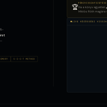
PÉNZVISSZAFIZETÉSI
🏆
Ha a könyv egyetlen
Miklós Róth magára vá
LIVE KÖZÖSSÉGI VISSZA
AA-
irst
 —
MEMORY
S-I-C-T METHOD