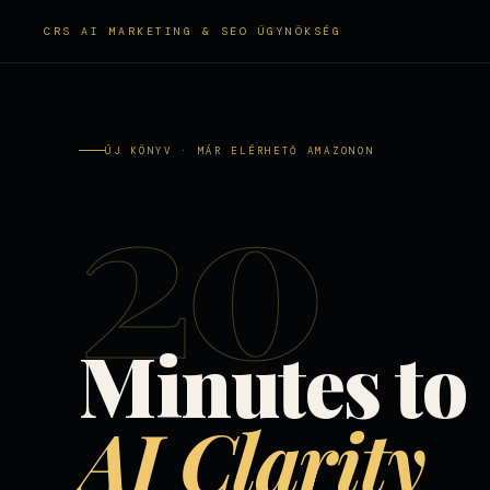
CRS AI MARKETING & SEO ÜGYNÖKSÉG
20
ÚJ KÖNYV · MÁR ELÉRHETŐ AMAZONON
Minutes to
AI Clarity