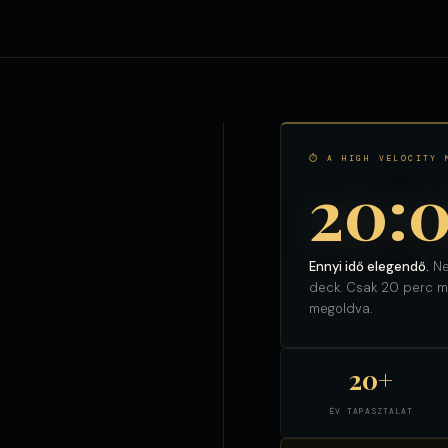
⏱ A HIGH VELOCITY 
20:
Ennyi idő elegendő.
Ne
deck. Csak 20 perc ma
megoldva.
20+
ÉV TAPASZTALAT