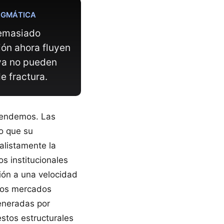
IGMÁTICA
demasiado
ión ahora fluyen
 ya no pueden
e fractura.
ependemos. Las
lo que su
alistamente la
os institucionales
ión a una velocidad
 Los mercados
generadas por
stos estructurales