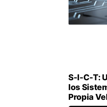
S-I-C-T: 
los Siste
Propia Ve